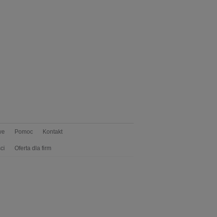
we
Pomoc
Kontakt
ci
Oferta dla firm