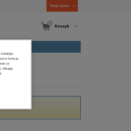
Twoje konto
0
Koszyk
 katalogu
wsze funkcje,
anie ze
, klikając
b