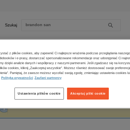
Szukaj
Szukaj
E-prasa
stać z plików cookies, aby zapewnić Ci najlepsze wrażenia podczas przeglądania naszego
iobooków i e-prasy, dostarczać spersonalizowane rekomendacje oraz udostępniać Ci najno
ona główna
Marek Cichocki
amy dzięki analizie danych i współpracy z naszymi partnerami. Jeśli zgadzasz się na korzyst
lików cookies, kliknij „Zaakceptuj wszystkie”. Możesz również dostosować swoje preferencje
Zobacz wszystkie E-prasa
polityka, społeczno-informacyjne
ienia”. Pamiętaj, że zawsze możesz wycofać swoją zgodę, zmieniając ustawienia cookies lu
arek Cichocki
Polityka prywatności
Zaufani partnerzy
psychologiczne
inne
popularno-naukowe
Ustawienia plików cookie
Akceptuj pliki cookie
historia
Fraza "
Marek Cichocki
" nie została odnaleziona w żadnej publikacji.
zdrowie
religie