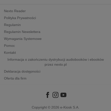
kobiece, lifestyle, kultura
Nexto Reader
polityka, społeczno-informacyjne
Polityka Prywatności
psychologiczne
Regulamin
inne
Regulamin Newslettera
popularno-naukowe
Wymagania Systemowe
historia
Pomoc
zdrowie
Kontakt
religie
Informacja o zakończeniu dystrybucji audiobooków i ebooków
przez nexto.pl
Deklaracja dostępności
Oferta dla firm
Copyright © 2026
e-Kiosk S.A.