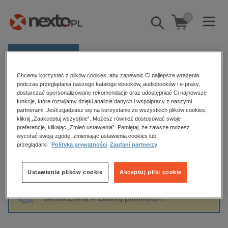
0
Pokaż/schowaj
wyszukiwarkę
E-prasa
Chcemy korzystać z plików cookies, aby zapewnić Ci najlepsze wrażenia
Kategorie
Strona główna
Marek Menkiszak
podczas przeglądania naszego katalogu ebooków, audiobooków i e-prasy,
dostarczać spersonalizowane rekomendacje oraz udostępniać Ci najnowsze
Zobacz wszystkie E-prasa
funkcje, które rozwijamy dzięki analizie danych i współpracy z naszymi
partnerami. Jeśli zgadzasz się na korzystanie ze wszystkich plików cookies,
Marek Menkiszak
kliknij „Zaakceptuj wszystkie”. Możesz również dostosować swoje
budownictwo, aranżacja wnętrz
preferencje, klikając „Zmień ustawienia”. Pamiętaj, że zawsze możesz
biznesowe, branżowe, gospodarka
wycofać swoją zgodę, zmieniając ustawienia cookies lub
przeglądarki.
Polityka prywatności
Zaufani partnerzy
darmowe wydania
Sortowanie
Filtrowanie
dzienniki
Ustawienia plików cookie
Akceptuj pliki cookie
edukacja
Fraza "
Marek Menkiszak
" nie została
hobby, sport, rozrywka
odnaleziona w żadnej publikacji.
komputery, internet, technologie, informatyka