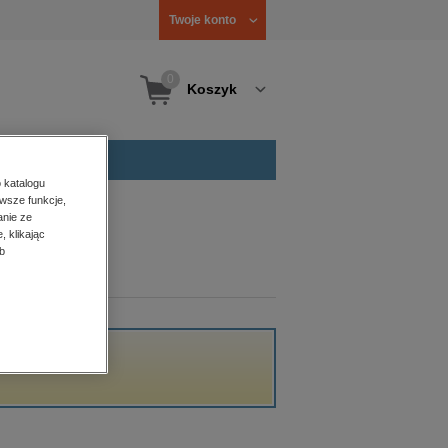
Twoje konto
0
Koszyk
 katalogu
wsze funkcje,
anie ze
, klikając
b