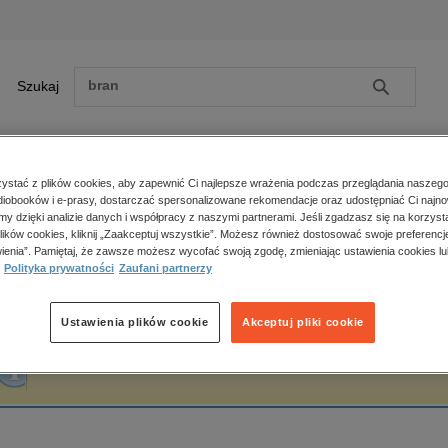
Szukaj
Szukaj
E-prasa
stać z plików cookies, aby zapewnić Ci najlepsze wrażenia podczas przeglądania naszego
iobooków i e-prasy, dostarczać spersonalizowane rekomendacje oraz udostępniać Ci najno
ona główna
Marek Mirosławski
amy dzięki analizie danych i współpracy z naszymi partnerami. Jeśli zgadzasz się na korzyst
lików cookies, kliknij „Zaakceptuj wszystkie”. Możesz również dostosować swoje preferencje
Zobacz wszystkie E-prasa
polityka, społeczno-informacyjne
ienia”. Pamiętaj, że zawsze możesz wycofać swoją zgodę, zmieniając ustawienia cookies lu
arek Mirosławski
Polityka prywatności
Zaufani partnerzy
psychologiczne
inne
popularno-naukowe
Ustawienia plików cookie
Akceptuj pliki cookie
historia
Fraza "
Marek Mirosławski
" nie została odnaleziona w żadnej publikacji.
zdrowie
religie