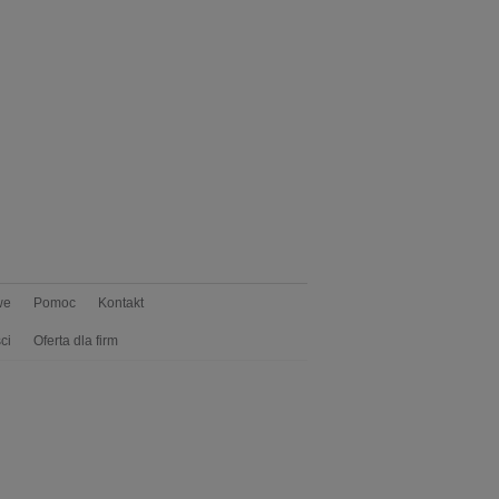
we
Pomoc
Kontakt
ci
Oferta dla firm