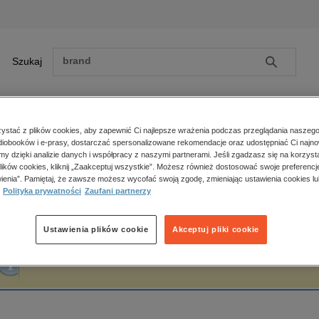
Szukaj
Szukaj
E-prasa
stać z plików cookies, aby zapewnić Ci najlepsze wrażenia podczas przeglądania naszego
iobooków i e-prasy, dostarczać spersonalizowane rekomendacje oraz udostępniać Ci najno
ona główna
Maria Dekert
amy dzięki analizie danych i współpracy z naszymi partnerami. Jeśli zgadzasz się na korzyst
lików cookies, kliknij „Zaakceptuj wszystkie”. Możesz również dostosować swoje preferencje
Zobacz wszystkie E-prasa
polityka, społeczno-informacyjne
ienia”. Pamiętaj, że zawsze możesz wycofać swoją zgodę, zmieniając ustawienia cookies lu
aria Dekert
Polityka prywatności
Zaufani partnerzy
psychologiczne
inne
popularno-naukowe
Ustawienia plików cookie
Akceptuj pliki cookie
historia
Fraza "
Maria Dekert
" nie została odnaleziona w żadnej publikacji.
zdrowie
religie