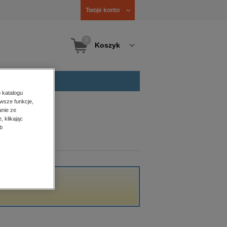
Twoje konto
0
Koszyk
 katalogu
wsze funkcje,
anie ze
, klikając
b