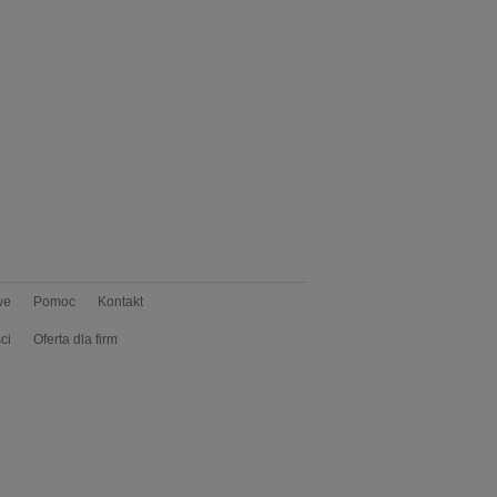
we
Pomoc
Kontakt
ci
Oferta dla firm