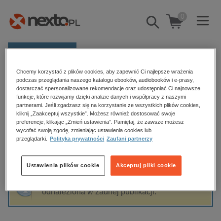
0
Pokaż/schowaj
wyszukiwarkę
E-prasa
Chcemy korzystać z plików cookies, aby zapewnić Ci najlepsze wrażenia
Kategorie
Strona główna
Maria Dudzikowa
podczas przeglądania naszego katalogu ebooków, audiobooków i e-prasy,
dostarczać spersonalizowane rekomendacje oraz udostępniać Ci najnowsze
Zobacz wszystkie E-prasa
funkcje, które rozwijamy dzięki analizie danych i współpracy z naszymi
partnerami. Jeśli zgadzasz się na korzystanie ze wszystkich plików cookies,
Maria Dudzikowa
kliknij „Zaakceptuj wszystkie”. Możesz również dostosować swoje
budownictwo, aranżacja wnętrz
preferencje, klikając „Zmień ustawienia”. Pamiętaj, że zawsze możesz
wycofać swoją zgodę, zmieniając ustawienia cookies lub
biznesowe, branżowe, gospodarka
przeglądarki.
Polityka prywatności
Zaufani partnerzy
darmowe wydania
Sortowanie
Filtrowanie
dzienniki
Ustawienia plików cookie
Akceptuj pliki cookie
edukacja
Fraza "
Maria Dudzikowa
" nie została
hobby, sport, rozrywka
odnaleziona w żadnej publikacji.
komputery, internet, technologie, informatyka