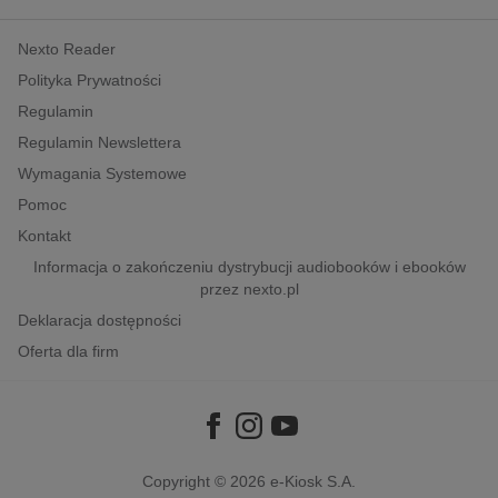
kobiece, lifestyle, kultura
Nexto Reader
polityka, społeczno-informacyjne
Polityka Prywatności
psychologiczne
Regulamin
inne
Regulamin Newslettera
popularno-naukowe
Wymagania Systemowe
historia
Pomoc
zdrowie
Kontakt
religie
Informacja o zakończeniu dystrybucji audiobooków i ebooków
przez nexto.pl
Deklaracja dostępności
Oferta dla firm
Copyright © 2026
e-Kiosk S.A.