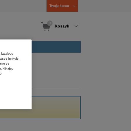
Twoje konto
0
Koszyk
 katalogu
wsze funkcje,
anie ze
, klikając
b