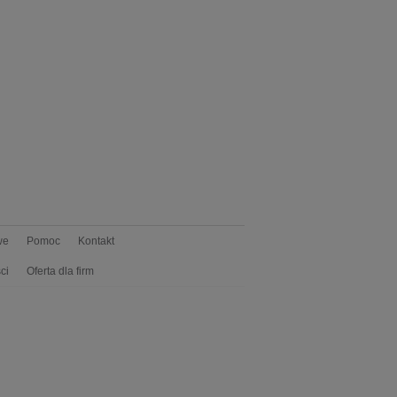
we
Pomoc
Kontakt
ci
Oferta dla firm