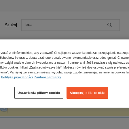
Szukaj
Szukaj
E-prasa
stać z plików cookies, aby zapewnić Ci najlepsze wrażenia podczas przeglądania naszego
iobooków i e-prasy, dostarczać spersonalizowane rekomendacje oraz udostępniać Ci najno
ona główna
Mario Livio
amy dzięki analizie danych i współpracy z naszymi partnerami. Jeśli zgadzasz się na korzyst
lików cookies, kliknij „Zaakceptuj wszystkie”. Możesz również dostosować swoje preferencje
Zobacz wszystkie E-prasa
polityka, społeczno-informacyjne
ienia”. Pamiętaj, że zawsze możesz wycofać swoją zgodę, zmieniając ustawienia cookies lu
ario Livio
Polityka prywatności
Zaufani partnerzy
psychologiczne
inne
popularno-naukowe
Ustawienia plików cookie
Akceptuj pliki cookie
historia
Fraza "
Mario Livio
" nie została odnaleziona w żadnej publikacji.
zdrowie
religie