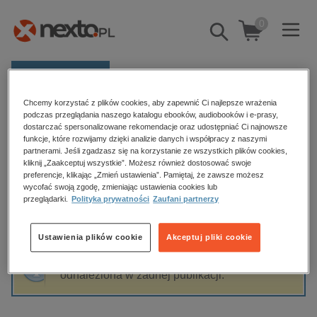
0
Pokaż/schowaj
wyszukiwarkę
E-prasa
Chcemy korzystać z plików cookies, aby zapewnić Ci najlepsze wrażenia
Kategorie
Strona główna
Marissa Meyer
podczas przeglądania naszego katalogu ebooków, audiobooków i e-prasy,
dostarczać spersonalizowane rekomendacje oraz udostępniać Ci najnowsze
Zobacz wszystkie E-prasa
funkcje, które rozwijamy dzięki analizie danych i współpracy z naszymi
partnerami. Jeśli zgadzasz się na korzystanie ze wszystkich plików cookies,
Marissa Meyer
kliknij „Zaakceptuj wszystkie”. Możesz również dostosować swoje
budownictwo, aranżacja wnętrz
preferencje, klikając „Zmień ustawienia”. Pamiętaj, że zawsze możesz
wycofać swoją zgodę, zmieniając ustawienia cookies lub
biznesowe, branżowe, gospodarka
przeglądarki.
Polityka prywatności
Zaufani partnerzy
darmowe wydania
Sortowanie
Filtrowanie
dzienniki
Ustawienia plików cookie
Akceptuj pliki cookie
edukacja
Fraza "
Marissa Meyer
" nie została
hobby, sport, rozrywka
odnaleziona w żadnej publikacji.
komputery, internet, technologie, informatyka