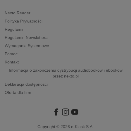
kobiece, lifestyle, kultura
Nexto Reader
polityka, społeczno-informacyjne
Polityka Prywatności
psychologiczne
Regulamin
inne
Regulamin Newslettera
popularno-naukowe
Wymagania Systemowe
historia
Pomoc
zdrowie
Kontakt
religie
Informacja o zakończeniu dystrybucji audiobooków i ebooków
przez nexto.pl
Deklaracja dostępności
Oferta dla firm
Copyright © 2026
e-Kiosk S.A.