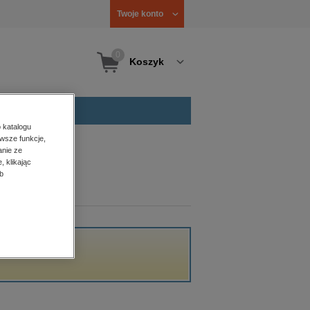
Twoje konto
0
Koszyk
 katalogu
wsze funkcje,
anie ze
, klikając
b