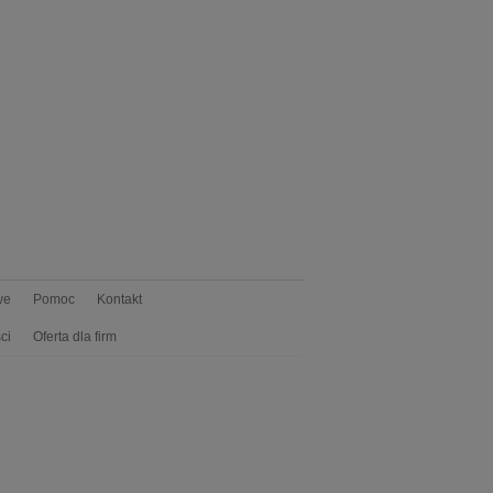
we
Pomoc
Kontakt
ci
Oferta dla firm