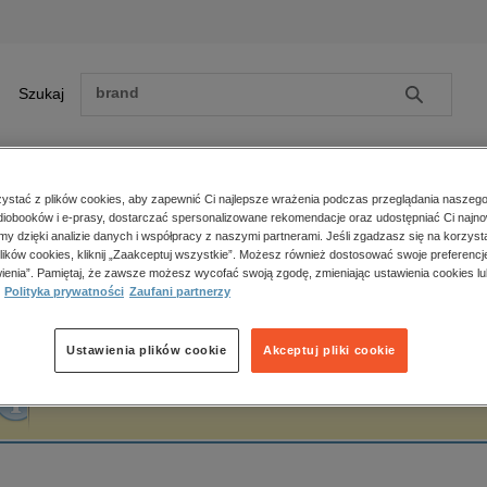
Szukaj
Szukaj
E-prasa
stać z plików cookies, aby zapewnić Ci najlepsze wrażenia podczas przeglądania naszego
iobooków i e-prasy, dostarczać spersonalizowane rekomendacje oraz udostępniać Ci najno
ona główna
Mariusz Kłonica
amy dzięki analizie danych i współpracy z naszymi partnerami. Jeśli zgadzasz się na korzyst
lików cookies, kliknij „Zaakceptuj wszystkie”. Możesz również dostosować swoje preferencje
Zobacz wszystkie E-prasa
polityka, społeczno-informacyjne
ienia”. Pamiętaj, że zawsze możesz wycofać swoją zgodę, zmieniając ustawienia cookies lu
ariusz Kłonica
Polityka prywatności
Zaufani partnerzy
psychologiczne
inne
popularno-naukowe
Ustawienia plików cookie
Akceptuj pliki cookie
historia
Fraza "
Mariusz Kłonica
" nie została odnaleziona w żadnej publikacji.
zdrowie
religie