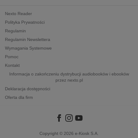
kobiece, lifestyle, kultura
Nexto Reader
polityka, społeczno-informacyjne
Polityka Prywatności
psychologiczne
Regulamin
inne
Regulamin Newslettera
popularno-naukowe
Wymagania Systemowe
historia
Pomoc
zdrowie
Kontakt
religie
Informacja o zakończeniu dystrybucji audiobooków i ebooków
przez nexto.pl
Deklaracja dostępności
Oferta dla firm
Copyright © 2026
e-Kiosk S.A.