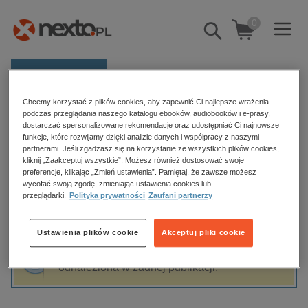
0
Pokaż/schowaj
wyszukiwarkę
E-prasa
Chcemy korzystać z plików cookies, aby zapewnić Ci najlepsze wrażenia
Kategorie
Strona główna
Marta Knasicka
podczas przeglądania naszego katalogu ebooków, audiobooków i e-prasy,
dostarczać spersonalizowane rekomendacje oraz udostępniać Ci najnowsze
Zobacz wszystkie E-prasa
funkcje, które rozwijamy dzięki analizie danych i współpracy z naszymi
partnerami. Jeśli zgadzasz się na korzystanie ze wszystkich plików cookies,
Marta Knasicka
kliknij „Zaakceptuj wszystkie”. Możesz również dostosować swoje
budownictwo, aranżacja wnętrz
preferencje, klikając „Zmień ustawienia”. Pamiętaj, że zawsze możesz
biznesowe, branżowe, gospodarka
wycofać swoją zgodę, zmieniając ustawienia cookies lub
przeglądarki.
Polityka prywatności
Zaufani partnerzy
darmowe wydania
Sortowanie
Filtrowanie
dzienniki
Ustawienia plików cookie
Akceptuj pliki cookie
edukacja
Fraza "
Marta Knasicka
" nie została
hobby, sport, rozrywka
odnaleziona w żadnej publikacji.
komputery, internet, technologie, informatyka