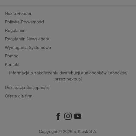
kobiece, lifestyle, kultura
Nexto Reader
polityka, społeczno-informacyjne
Polityka Prywatności
psychologiczne
Regulamin
inne
Regulamin Newslettera
popularno-naukowe
Wymagania Systemowe
historia
Pomoc
zdrowie
Kontakt
religie
Informacja o zakończeniu dystrybucji audiobooków i ebooków
przez nexto.pl
Deklaracja dostępności
Oferta dla firm
Copyright © 2026
e-Kiosk S.A.