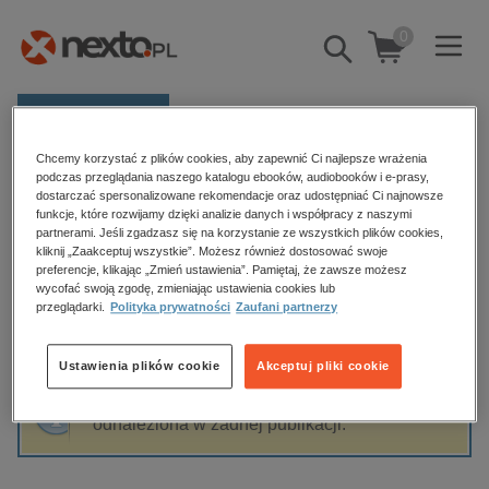
0
Pokaż/schowaj
wyszukiwarkę
E-prasa
Chcemy korzystać z plików cookies, aby zapewnić Ci najlepsze wrażenia
Kategorie
Strona główna
Marta Kostka
podczas przeglądania naszego katalogu ebooków, audiobooków i e-prasy,
dostarczać spersonalizowane rekomendacje oraz udostępniać Ci najnowsze
Zobacz wszystkie E-prasa
funkcje, które rozwijamy dzięki analizie danych i współpracy z naszymi
partnerami. Jeśli zgadzasz się na korzystanie ze wszystkich plików cookies,
Marta Kostka
kliknij „Zaakceptuj wszystkie”. Możesz również dostosować swoje
budownictwo, aranżacja wnętrz
preferencje, klikając „Zmień ustawienia”. Pamiętaj, że zawsze możesz
wycofać swoją zgodę, zmieniając ustawienia cookies lub
biznesowe, branżowe, gospodarka
przeglądarki.
Polityka prywatności
Zaufani partnerzy
darmowe wydania
Sortowanie
Filtrowanie
dzienniki
Ustawienia plików cookie
Akceptuj pliki cookie
edukacja
Fraza "
Marta Kostka
" nie została
hobby, sport, rozrywka
odnaleziona w żadnej publikacji.
komputery, internet, technologie, informatyka