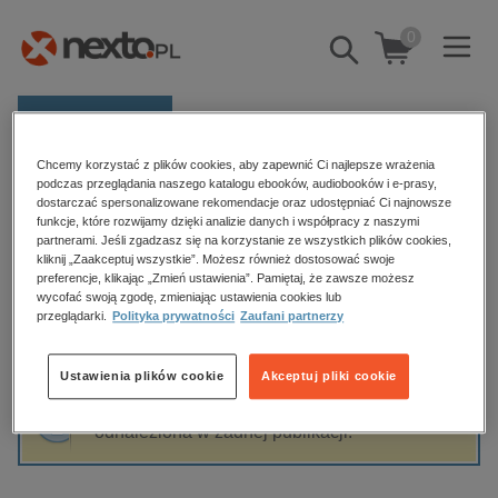
0
Pokaż/schowaj
wyszukiwarkę
E-prasa
Chcemy korzystać z plików cookies, aby zapewnić Ci najlepsze wrażenia
Kategorie
Strona główna
Marta Lampart
podczas przeglądania naszego katalogu ebooków, audiobooków i e-prasy,
dostarczać spersonalizowane rekomendacje oraz udostępniać Ci najnowsze
Zobacz wszystkie E-prasa
funkcje, które rozwijamy dzięki analizie danych i współpracy z naszymi
partnerami. Jeśli zgadzasz się na korzystanie ze wszystkich plików cookies,
Marta Lampart
kliknij „Zaakceptuj wszystkie”. Możesz również dostosować swoje
budownictwo, aranżacja wnętrz
preferencje, klikając „Zmień ustawienia”. Pamiętaj, że zawsze możesz
biznesowe, branżowe, gospodarka
wycofać swoją zgodę, zmieniając ustawienia cookies lub
przeglądarki.
Polityka prywatności
Zaufani partnerzy
darmowe wydania
Sortowanie
Filtrowanie
dzienniki
Ustawienia plików cookie
Akceptuj pliki cookie
edukacja
Fraza "
Marta Lampart
" nie została
hobby, sport, rozrywka
odnaleziona w żadnej publikacji.
komputery, internet, technologie, informatyka