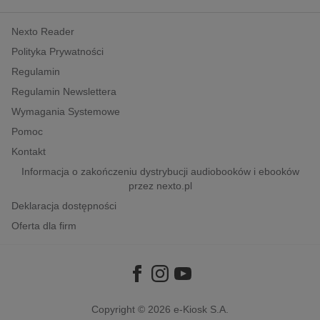
kobiece, lifestyle, kultura
Nexto Reader
polityka, społeczno-informacyjne
Polityka Prywatności
psychologiczne
Regulamin
inne
Regulamin Newslettera
popularno-naukowe
Wymagania Systemowe
historia
Pomoc
zdrowie
Kontakt
religie
Informacja o zakończeniu dystrybucji audiobooków i ebooków
przez nexto.pl
Deklaracja dostępności
Oferta dla firm
Copyright © 2026
e-Kiosk S.A.