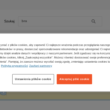
Szukaj
Szukaj
E-prasa
stać z plików cookies, aby zapewnić Ci najlepsze wrażenia podczas przeglądania naszego
iobooków i e-prasy, dostarczać spersonalizowane rekomendacje oraz udostępniać Ci najno
ona główna
Marta Momot
amy dzięki analizie danych i współpracy z naszymi partnerami. Jeśli zgadzasz się na korzyst
lików cookies, kliknij „Zaakceptuj wszystkie”. Możesz również dostosować swoje preferencje
Zobacz wszystkie E-prasa
polityka, społeczno-informacyjne
ienia”. Pamiętaj, że zawsze możesz wycofać swoją zgodę, zmieniając ustawienia cookies lu
arta Momot
Polityka prywatności
Zaufani partnerzy
psychologiczne
inne
popularno-naukowe
Ustawienia plików cookie
Akceptuj pliki cookie
historia
Fraza "
Marta Momot
" nie została odnaleziona w żadnej publikacji.
zdrowie
religie