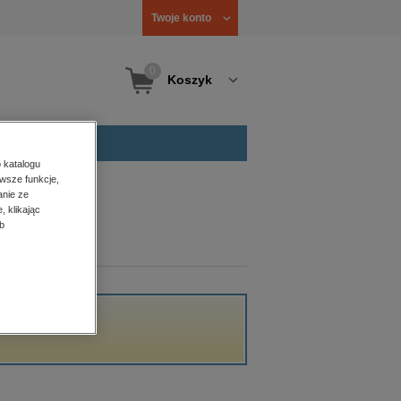
Twoje konto
0
Koszyk
 katalogu
wsze funkcje,
anie ze
, klikając
b