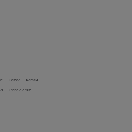
we
Pomoc
Kontakt
ci
Oferta dla firm