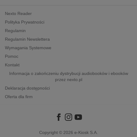
kobiece, lifestyle, kultura
Nexto Reader
polityka, społeczno-informacyjne
Polityka Prywatności
psychologiczne
Regulamin
inne
Regulamin Newslettera
popularno-naukowe
Wymagania Systemowe
historia
Pomoc
zdrowie
Kontakt
religie
Informacja o zakończeniu dystrybucji audiobooków i ebooków
przez nexto.pl
Deklaracja dostępności
Oferta dla firm
Copyright © 2026
e-Kiosk S.A.