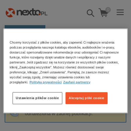
0
Pokaż/schowaj
wyszukiwarkę
E-prasa
Chcemy korzystać z plików cookies, aby zapewnić Ci najlepsze wrażenia
Kategorie
Strona główna
Marta Szczocarz-Krysiak
podczas przeglądania naszego katalogu ebooków, audiobooków i e-prasy,
dostarczać spersonalizowane rekomendacje oraz udostępniać Ci najnowsze
Zobacz wszystkie E-prasa
funkcje, które rozwijamy dzięki analizie danych i współpracy z naszymi
partnerami. Jeśli zgadzasz się na korzystanie ze wszystkich plików cookies,
Marta Szczocarz-Krysiak
kliknij „Zaakceptuj wszystkie”. Możesz również dostosować swoje
budownictwo, aranżacja wnętrz
preferencje, klikając „Zmień ustawienia”. Pamiętaj, że zawsze możesz
wycofać swoją zgodę, zmieniając ustawienia cookies lub
biznesowe, branżowe, gospodarka
przeglądarki.
Polityka prywatności
Zaufani partnerzy
darmowe wydania
Sortowanie
Filtrowanie
dzienniki
Ustawienia plików cookie
Akceptuj pliki cookie
edukacja
Fraza "
Marta Szczocarz-Krysiak
" nie została
hobby, sport, rozrywka
odnaleziona w żadnej publikacji.
komputery, internet, technologie, informatyka