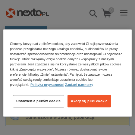
0
Pokaż/schowaj
wyszukiwarkę
E-prasa
Chcemy korzystać z plików cookies, aby zapewnić Ci najlepsze wrażenia
Kategorie
Strona główna
Mateusz Glen
podczas przeglądania naszego katalogu ebooków, audiobooków i e-prasy,
dostarczać spersonalizowane rekomendacje oraz udostępniać Ci najnowsze
Zobacz wszystkie E-prasa
funkcje, które rozwijamy dzięki analizie danych i współpracy z naszymi
partnerami. Jeśli zgadzasz się na korzystanie ze wszystkich plików cookies,
Mateusz Glen
kliknij „Zaakceptuj wszystkie”. Możesz również dostosować swoje
budownictwo, aranżacja wnętrz
preferencje, klikając „Zmień ustawienia”. Pamiętaj, że zawsze możesz
wycofać swoją zgodę, zmieniając ustawienia cookies lub
biznesowe, branżowe, gospodarka
przeglądarki.
Polityka prywatności
Zaufani partnerzy
darmowe wydania
Sortowanie
Filtrowanie
dzienniki
Ustawienia plików cookie
Akceptuj pliki cookie
edukacja
Fraza "
Mateusz Glen
" nie została
hobby, sport, rozrywka
odnaleziona w żadnej publikacji.
komputery, internet, technologie, informatyka