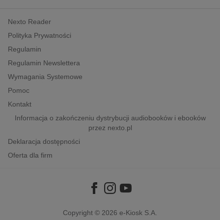
kobiece, lifestyle, kultura
Nexto Reader
polityka, społeczno-informacyjne
Polityka Prywatności
psychologiczne
Regulamin
inne
Regulamin Newslettera
popularno-naukowe
Wymagania Systemowe
historia
Pomoc
zdrowie
Kontakt
religie
Informacja o zakończeniu dystrybucji audiobooków i ebooków
przez nexto.pl
Deklaracja dostępności
Oferta dla firm
Copyright © 2026
e-Kiosk S.A.