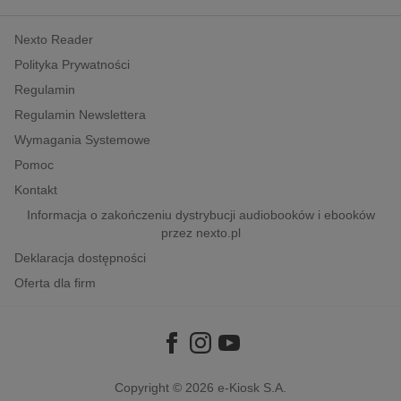
kobiece, lifestyle, kultura
Nexto Reader
polityka, społeczno-informacyjne
Polityka Prywatności
psychologiczne
Regulamin
inne
Regulamin Newslettera
popularno-naukowe
Wymagania Systemowe
historia
Pomoc
zdrowie
Kontakt
religie
Informacja o zakończeniu dystrybucji audiobooków i ebooków
przez nexto.pl
Deklaracja dostępności
Oferta dla firm
Copyright © 2026
e-Kiosk S.A.