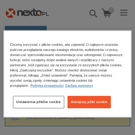
0
Pokaż/schowaj
wyszukiwarkę
E-prasa
Chcemy korzystać z plików cookies, aby zapewnić Ci najlepsze wrażenia
Kategorie
Strona główna
Mateusz Staroń
podczas przeglądania naszego katalogu ebooków, audiobooków i e-prasy,
dostarczać spersonalizowane rekomendacje oraz udostępniać Ci najnowsze
Zobacz wszystkie E-prasa
funkcje, które rozwijamy dzięki analizie danych i współpracy z naszymi
partnerami. Jeśli zgadzasz się na korzystanie ze wszystkich plików cookies,
Mateusz Staroń
kliknij „Zaakceptuj wszystkie”. Możesz również dostosować swoje
budownictwo, aranżacja wnętrz
preferencje, klikając „Zmień ustawienia”. Pamiętaj, że zawsze możesz
biznesowe, branżowe, gospodarka
wycofać swoją zgodę, zmieniając ustawienia cookies lub
przeglądarki.
Polityka prywatności
Zaufani partnerzy
darmowe wydania
Sortowanie
Filtrowanie
dzienniki
Ustawienia plików cookie
Akceptuj pliki cookie
edukacja
Fraza "
Mateusz Staroń
" nie została
hobby, sport, rozrywka
odnaleziona w żadnej publikacji.
komputery, internet, technologie, informatyka