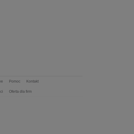
we
Pomoc
Kontakt
ci
Oferta dla firm