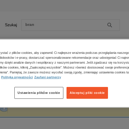
Szukaj
Szukaj
E-prasa
stać z plików cookies, aby zapewnić Ci najlepsze wrażenia podczas przeglądania naszego
iobooków i e-prasy, dostarczać spersonalizowane rekomendacje oraz udostępniać Ci najno
ona główna
Mateusz Szurman
amy dzięki analizie danych i współpracy z naszymi partnerami. Jeśli zgadzasz się na korzyst
lików cookies, kliknij „Zaakceptuj wszystkie”. Możesz również dostosować swoje preferencje
Zobacz wszystkie E-prasa
polityka, społeczno-informacyjne
ienia”. Pamiętaj, że zawsze możesz wycofać swoją zgodę, zmieniając ustawienia cookies lu
ateusz Szurman
Polityka prywatności
Zaufani partnerzy
psychologiczne
inne
popularno-naukowe
Ustawienia plików cookie
Akceptuj pliki cookie
historia
Fraza "
Mateusz Szurman
" nie została odnaleziona w żadnej publikacji.
zdrowie
religie