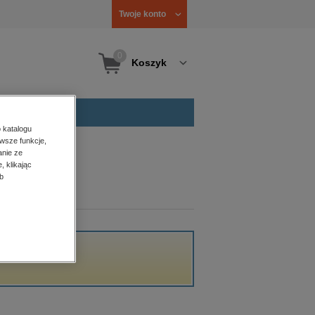
Twoje konto
0
Koszyk
 katalogu
wsze funkcje,
anie ze
, klikając
b