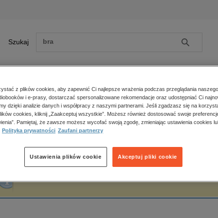
Szukaj
Szukaj
E-prasa
stać z plików cookies, aby zapewnić Ci najlepsze wrażenia podczas przeglądania naszego
iobooków i e-prasy, dostarczać spersonalizowane rekomendacje oraz udostępniać Ci najno
ona główna
Matthew Gabriele
amy dzięki analizie danych i współpracy z naszymi partnerami. Jeśli zgadzasz się na korzyst
lików cookies, kliknij „Zaakceptuj wszystkie”. Możesz również dostosować swoje preferencje
Zobacz wszystkie E-prasa
polityka, społeczno-informacyjne
ienia”. Pamiętaj, że zawsze możesz wycofać swoją zgodę, zmieniając ustawienia cookies lu
atthew Gabriele
Polityka prywatności
Zaufani partnerzy
psychologiczne
inne
popularno-naukowe
Ustawienia plików cookie
Akceptuj pliki cookie
historia
Fraza "
Matthew Gabriele
" nie została odnaleziona w żadnej publikacji.
zdrowie
religie