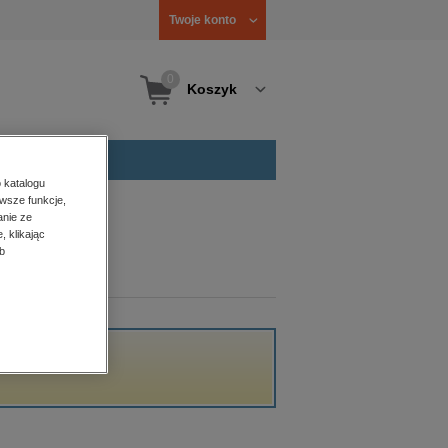
Twoje konto
0
Koszyk
 katalogu
wsze funkcje,
anie ze
, klikając
b