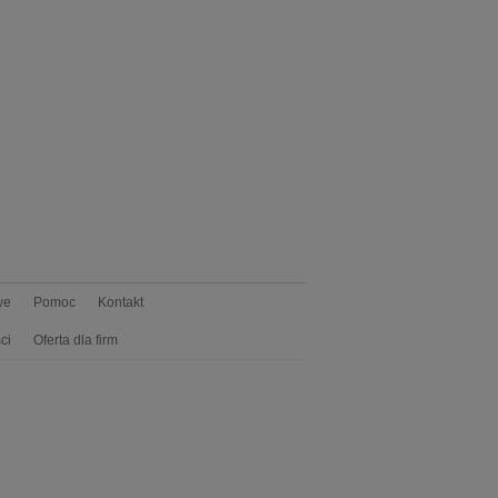
we
Pomoc
Kontakt
ci
Oferta dla firm