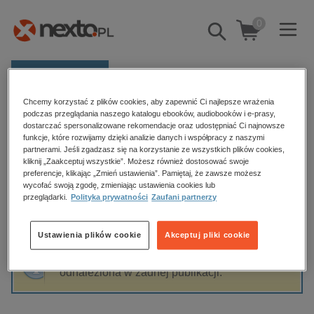
0
Pokaż/schowaj
wyszukiwarkę
E-prasa
Chcemy korzystać z plików cookies, aby zapewnić Ci najlepsze wrażenia
Kategorie
Strona główna
Meredith Webber
podczas przeglądania naszego katalogu ebooków, audiobooków i e-prasy,
dostarczać spersonalizowane rekomendacje oraz udostępniać Ci najnowsze
Zobacz wszystkie E-prasa
funkcje, które rozwijamy dzięki analizie danych i współpracy z naszymi
partnerami. Jeśli zgadzasz się na korzystanie ze wszystkich plików cookies,
Meredith Webber
kliknij „Zaakceptuj wszystkie”. Możesz również dostosować swoje
budownictwo, aranżacja wnętrz
preferencje, klikając „Zmień ustawienia”. Pamiętaj, że zawsze możesz
wycofać swoją zgodę, zmieniając ustawienia cookies lub
biznesowe, branżowe, gospodarka
przeglądarki.
Polityka prywatności
Zaufani partnerzy
darmowe wydania
Sortowanie
Filtrowanie
dzienniki
Ustawienia plików cookie
Akceptuj pliki cookie
edukacja
Fraza "
Meredith Webber
" nie została
hobby, sport, rozrywka
odnaleziona w żadnej publikacji.
komputery, internet, technologie, informatyka