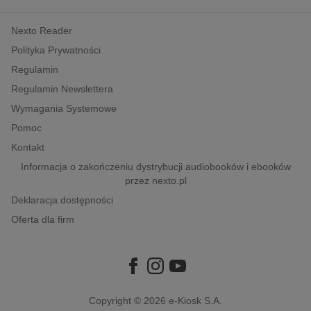
kobiece, lifestyle, kultura
Nexto Reader
polityka, społeczno-informacyjne
Polityka Prywatności
psychologiczne
Regulamin
inne
Regulamin Newslettera
popularno-naukowe
Wymagania Systemowe
historia
Pomoc
zdrowie
Kontakt
religie
Informacja o zakończeniu dystrybucji audiobooków i ebooków
przez nexto.pl
Deklaracja dostępności
Oferta dla firm
Copyright © 2026
e-Kiosk S.A.