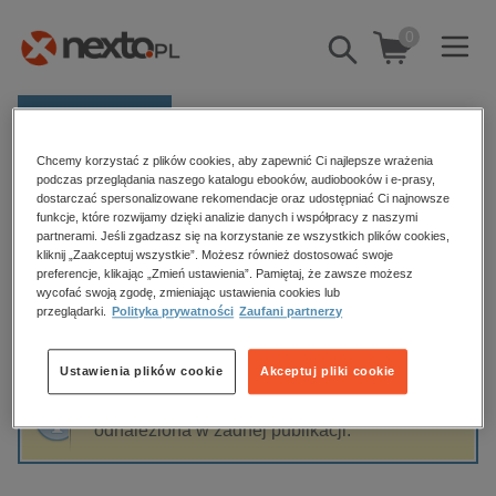
0
Pokaż/schowaj
wyszukiwarkę
E-prasa
Chcemy korzystać z plików cookies, aby zapewnić Ci najlepsze wrażenia
Kategorie
Strona główna
Mhairi McFarlane
podczas przeglądania naszego katalogu ebooków, audiobooków i e-prasy,
dostarczać spersonalizowane rekomendacje oraz udostępniać Ci najnowsze
Zobacz wszystkie E-prasa
funkcje, które rozwijamy dzięki analizie danych i współpracy z naszymi
partnerami. Jeśli zgadzasz się na korzystanie ze wszystkich plików cookies,
Mhairi McFarlane
kliknij „Zaakceptuj wszystkie”. Możesz również dostosować swoje
budownictwo, aranżacja wnętrz
preferencje, klikając „Zmień ustawienia”. Pamiętaj, że zawsze możesz
wycofać swoją zgodę, zmieniając ustawienia cookies lub
biznesowe, branżowe, gospodarka
przeglądarki.
Polityka prywatności
Zaufani partnerzy
darmowe wydania
Sortowanie
Filtrowanie
dzienniki
Ustawienia plików cookie
Akceptuj pliki cookie
edukacja
Fraza "
Mhairi McFarlane
" nie została
hobby, sport, rozrywka
odnaleziona w żadnej publikacji.
komputery, internet, technologie, informatyka