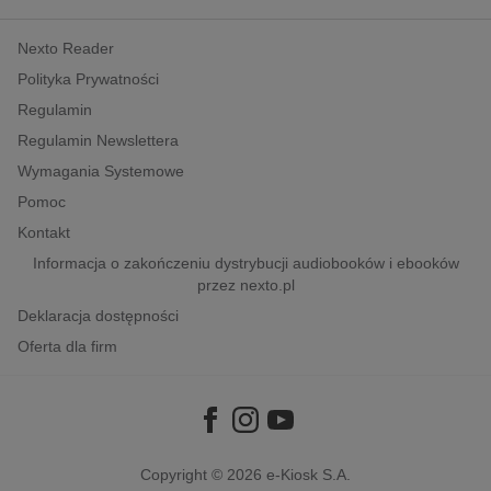
kobiece, lifestyle, kultura
Nexto Reader
polityka, społeczno-informacyjne
Polityka Prywatności
psychologiczne
Regulamin
inne
Regulamin Newslettera
popularno-naukowe
Wymagania Systemowe
historia
Pomoc
zdrowie
Kontakt
religie
Informacja o zakończeniu dystrybucji audiobooków i ebooków
przez nexto.pl
Deklaracja dostępności
Oferta dla firm
Copyright © 2026
e-Kiosk S.A.