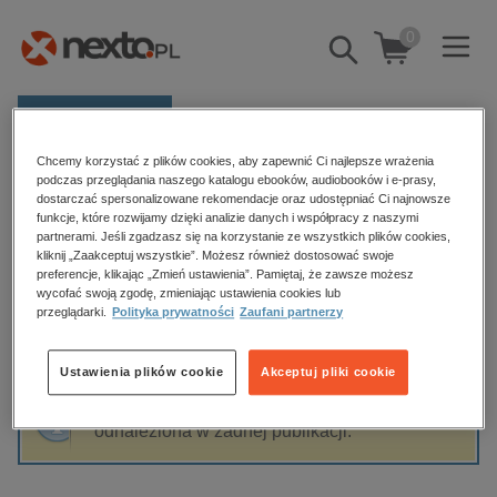
0
Pokaż/schowaj
wyszukiwarkę
E-prasa
Chcemy korzystać z plików cookies, aby zapewnić Ci najlepsze wrażenia
Kategorie
Strona główna
Michał Adamski
podczas przeglądania naszego katalogu ebooków, audiobooków i e-prasy,
dostarczać spersonalizowane rekomendacje oraz udostępniać Ci najnowsze
Zobacz wszystkie E-prasa
funkcje, które rozwijamy dzięki analizie danych i współpracy z naszymi
partnerami. Jeśli zgadzasz się na korzystanie ze wszystkich plików cookies,
Michał Adamski
kliknij „Zaakceptuj wszystkie”. Możesz również dostosować swoje
budownictwo, aranżacja wnętrz
preferencje, klikając „Zmień ustawienia”. Pamiętaj, że zawsze możesz
wycofać swoją zgodę, zmieniając ustawienia cookies lub
biznesowe, branżowe, gospodarka
przeglądarki.
Polityka prywatności
Zaufani partnerzy
darmowe wydania
Sortowanie
Filtrowanie
dzienniki
Ustawienia plików cookie
Akceptuj pliki cookie
edukacja
Fraza "
Michał Adamski
" nie została
hobby, sport, rozrywka
odnaleziona w żadnej publikacji.
komputery, internet, technologie, informatyka