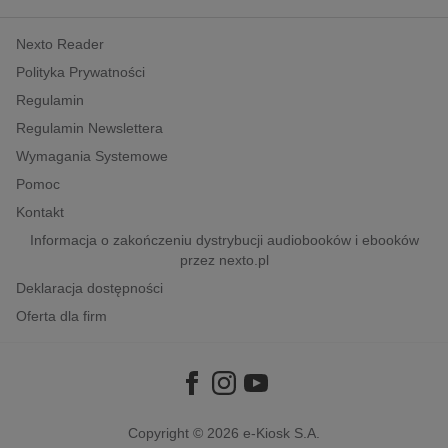
kobiece, lifestyle, kultura
Nexto Reader
polityka, społeczno-informacyjne
Polityka Prywatności
psychologiczne
Regulamin
inne
Regulamin Newslettera
popularno-naukowe
Wymagania Systemowe
historia
Pomoc
zdrowie
Kontakt
religie
Informacja o zakończeniu dystrybucji audiobooków i ebooków
przez nexto.pl
Deklaracja dostępności
Oferta dla firm
Copyright © 2026
e-Kiosk S.A.