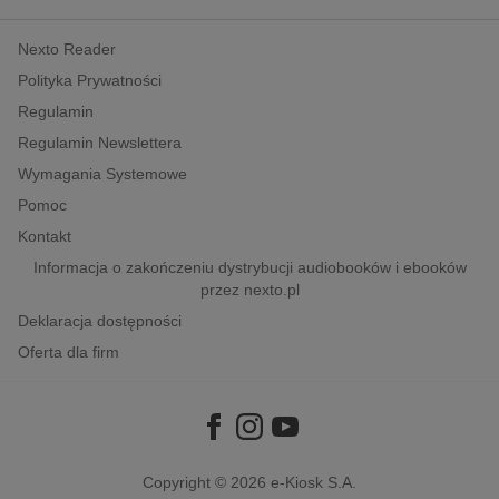
kobiece, lifestyle, kultura
Nexto Reader
polityka, społeczno-informacyjne
Polityka Prywatności
psychologiczne
Regulamin
inne
Regulamin Newslettera
popularno-naukowe
Wymagania Systemowe
historia
Pomoc
zdrowie
Kontakt
religie
Informacja o zakończeniu dystrybucji audiobooków i ebooków
przez nexto.pl
Deklaracja dostępności
Oferta dla firm
Copyright © 2026
e-Kiosk S.A.