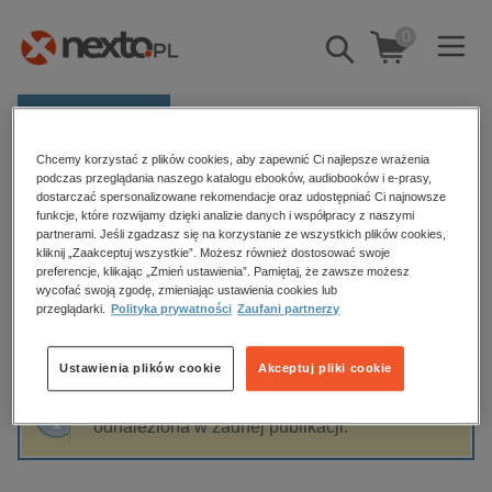
0
Pokaż/schowaj
wyszukiwarkę
E-prasa
Chcemy korzystać z plików cookies, aby zapewnić Ci najlepsze wrażenia
Kategorie
Strona główna
Michał Lermontow
podczas przeglądania naszego katalogu ebooków, audiobooków i e-prasy,
dostarczać spersonalizowane rekomendacje oraz udostępniać Ci najnowsze
Zobacz wszystkie E-prasa
funkcje, które rozwijamy dzięki analizie danych i współpracy z naszymi
partnerami. Jeśli zgadzasz się na korzystanie ze wszystkich plików cookies,
Michał Lermontow
kliknij „Zaakceptuj wszystkie”. Możesz również dostosować swoje
budownictwo, aranżacja wnętrz
preferencje, klikając „Zmień ustawienia”. Pamiętaj, że zawsze możesz
wycofać swoją zgodę, zmieniając ustawienia cookies lub
biznesowe, branżowe, gospodarka
przeglądarki.
Polityka prywatności
Zaufani partnerzy
darmowe wydania
Sortowanie
Filtrowanie
dzienniki
Ustawienia plików cookie
Akceptuj pliki cookie
edukacja
Fraza "
Michał Lermontow
" nie została
hobby, sport, rozrywka
odnaleziona w żadnej publikacji.
komputery, internet, technologie, informatyka