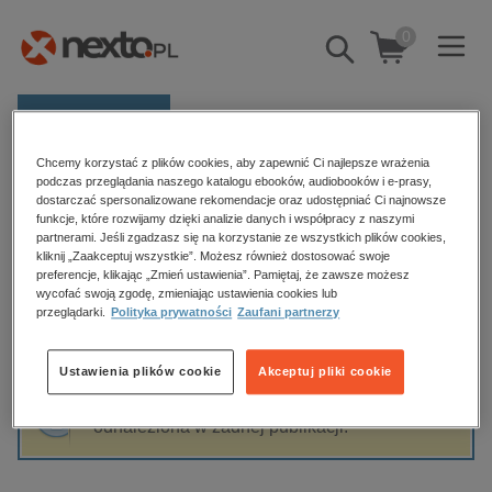
0
Pokaż/schowaj
wyszukiwarkę
E-prasa
Chcemy korzystać z plików cookies, aby zapewnić Ci najlepsze wrażenia
Kategorie
Strona główna
Michalina Domańska
podczas przeglądania naszego katalogu ebooków, audiobooków i e-prasy,
dostarczać spersonalizowane rekomendacje oraz udostępniać Ci najnowsze
Zobacz wszystkie E-prasa
funkcje, które rozwijamy dzięki analizie danych i współpracy z naszymi
partnerami. Jeśli zgadzasz się na korzystanie ze wszystkich plików cookies,
Michalina Domańska
kliknij „Zaakceptuj wszystkie”. Możesz również dostosować swoje
budownictwo, aranżacja wnętrz
preferencje, klikając „Zmień ustawienia”. Pamiętaj, że zawsze możesz
biznesowe, branżowe, gospodarka
wycofać swoją zgodę, zmieniając ustawienia cookies lub
przeglądarki.
Polityka prywatności
Zaufani partnerzy
darmowe wydania
Sortowanie
Filtrowanie
dzienniki
Ustawienia plików cookie
Akceptuj pliki cookie
edukacja
Fraza "
Michalina Domańska
" nie została
hobby, sport, rozrywka
odnaleziona w żadnej publikacji.
komputery, internet, technologie, informatyka