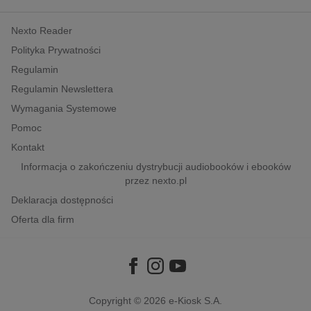
kobiece, lifestyle, kultura
Nexto Reader
polityka, społeczno-informacyjne
Polityka Prywatności
psychologiczne
Regulamin
inne
Regulamin Newslettera
popularno-naukowe
Wymagania Systemowe
historia
Pomoc
zdrowie
Kontakt
religie
Informacja o zakończeniu dystrybucji audiobooków i ebooków
przez nexto.pl
Deklaracja dostępności
Oferta dla firm
Copyright © 2026
e-Kiosk S.A.