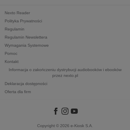
kobiece, lifestyle, kultura
Nexto Reader
polityka, społeczno-informacyjne
Polityka Prywatności
psychologiczne
Regulamin
inne
Regulamin Newslettera
popularno-naukowe
Wymagania Systemowe
historia
Pomoc
zdrowie
Kontakt
religie
Informacja o zakończeniu dystrybucji audiobooków i ebooków
przez nexto.pl
Deklaracja dostępności
Oferta dla firm
Copyright © 2026
e-Kiosk S.A.