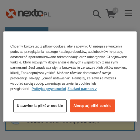
0
Pokaż/schowaj
wyszukiwarkę
E-prasa
Chcemy korzystać z plików cookies, aby zapewnić Ci najlepsze wrażenia
Kategorie
Strona główna
Mikki Daughtry
podczas przeglądania naszego katalogu ebooków, audiobooków i e-prasy,
dostarczać spersonalizowane rekomendacje oraz udostępniać Ci najnowsze
Zobacz wszystkie E-prasa
funkcje, które rozwijamy dzięki analizie danych i współpracy z naszymi
partnerami. Jeśli zgadzasz się na korzystanie ze wszystkich plików cookies,
Mikki Daughtry
kliknij „Zaakceptuj wszystkie”. Możesz również dostosować swoje
budownictwo, aranżacja wnętrz
preferencje, klikając „Zmień ustawienia”. Pamiętaj, że zawsze możesz
biznesowe, branżowe, gospodarka
wycofać swoją zgodę, zmieniając ustawienia cookies lub
przeglądarki.
Polityka prywatności
Zaufani partnerzy
darmowe wydania
Sortowanie
Filtrowanie
dzienniki
Ustawienia plików cookie
Akceptuj pliki cookie
edukacja
Fraza "
Mikki Daughtry
" nie została
hobby, sport, rozrywka
odnaleziona w żadnej publikacji.
komputery, internet, technologie, informatyka