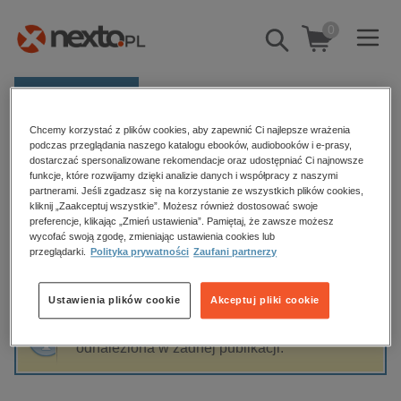
0
Pokaż/schowaj
wyszukiwarkę
E-prasa
Chcemy korzystać z plików cookies, aby zapewnić Ci najlepsze wrażenia
Kategorie
Strona główna
Millie Criswell
podczas przeglądania naszego katalogu ebooków, audiobooków i e-prasy,
dostarczać spersonalizowane rekomendacje oraz udostępniać Ci najnowsze
Zobacz wszystkie E-prasa
funkcje, które rozwijamy dzięki analizie danych i współpracy z naszymi
partnerami. Jeśli zgadzasz się na korzystanie ze wszystkich plików cookies,
Millie Criswell
kliknij „Zaakceptuj wszystkie”. Możesz również dostosować swoje
budownictwo, aranżacja wnętrz
preferencje, klikając „Zmień ustawienia”. Pamiętaj, że zawsze możesz
wycofać swoją zgodę, zmieniając ustawienia cookies lub
biznesowe, branżowe, gospodarka
przeglądarki.
Polityka prywatności
Zaufani partnerzy
darmowe wydania
Sortowanie
Filtrowanie
dzienniki
Ustawienia plików cookie
Akceptuj pliki cookie
edukacja
Fraza "
Millie Criswell
" nie została
hobby, sport, rozrywka
odnaleziona w żadnej publikacji.
komputery, internet, technologie, informatyka