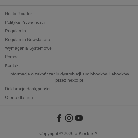
kobiece, lifestyle, kultura
Nexto Reader
polityka, społeczno-informacyjne
Polityka Prywatności
psychologiczne
Regulamin
inne
Regulamin Newslettera
popularno-naukowe
Wymagania Systemowe
historia
Pomoc
zdrowie
Kontakt
religie
Informacja o zakończeniu dystrybucji audiobooków i ebooków
przez nexto.pl
Deklaracja dostępności
Oferta dla firm
Copyright © 2026
e-Kiosk S.A.