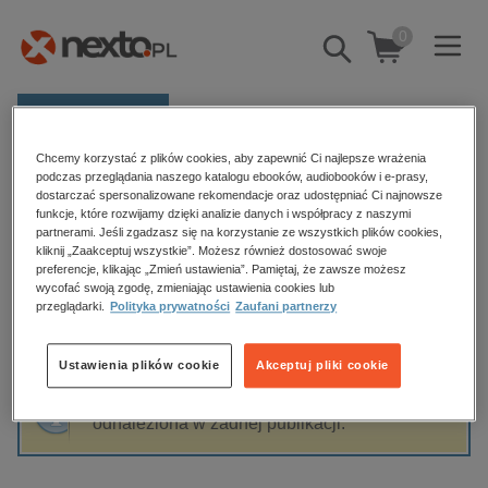
0
Pokaż/schowaj
wyszukiwarkę
E-prasa
Chcemy korzystać z plików cookies, aby zapewnić Ci najlepsze wrażenia
Kategorie
Strona główna
Mirosława Łomnicka
podczas przeglądania naszego katalogu ebooków, audiobooków i e-prasy,
dostarczać spersonalizowane rekomendacje oraz udostępniać Ci najnowsze
Zobacz wszystkie E-prasa
funkcje, które rozwijamy dzięki analizie danych i współpracy z naszymi
partnerami. Jeśli zgadzasz się na korzystanie ze wszystkich plików cookies,
Mirosława Łomnicka
kliknij „Zaakceptuj wszystkie”. Możesz również dostosować swoje
budownictwo, aranżacja wnętrz
preferencje, klikając „Zmień ustawienia”. Pamiętaj, że zawsze możesz
wycofać swoją zgodę, zmieniając ustawienia cookies lub
biznesowe, branżowe, gospodarka
przeglądarki.
Polityka prywatności
Zaufani partnerzy
darmowe wydania
Sortowanie
Filtrowanie
dzienniki
Ustawienia plików cookie
Akceptuj pliki cookie
edukacja
Fraza "
Mirosława Łomnicka
" nie została
hobby, sport, rozrywka
odnaleziona w żadnej publikacji.
komputery, internet, technologie, informatyka