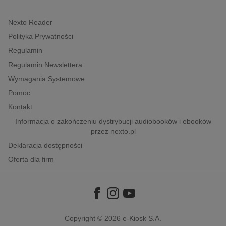
kobiece, lifestyle, kultura
Nexto Reader
polityka, społeczno-informacyjne
Polityka Prywatności
psychologiczne
Regulamin
inne
Regulamin Newslettera
popularno-naukowe
Wymagania Systemowe
historia
Pomoc
zdrowie
Kontakt
religie
Informacja o zakończeniu dystrybucji audiobooków i ebooków
przez nexto.pl
Deklaracja dostępności
Oferta dla firm
Copyright © 2026
e-Kiosk S.A.