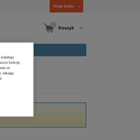
Twoje konto
0
Koszyk
 katalogu
wsze funkcje,
anie ze
, klikając
b