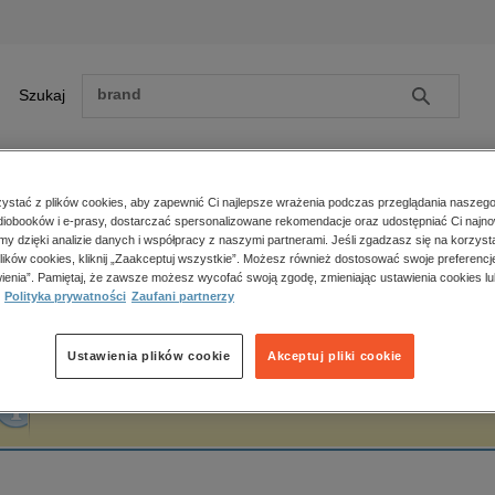
Szukaj
Szukaj
E-prasa
stać z plików cookies, aby zapewnić Ci najlepsze wrażenia podczas przeglądania naszego
iobooków i e-prasy, dostarczać spersonalizowane rekomendacje oraz udostępniać Ci najno
ona główna
Monika Chodorek
amy dzięki analizie danych i współpracy z naszymi partnerami. Jeśli zgadzasz się na korzyst
lików cookies, kliknij „Zaakceptuj wszystkie”. Możesz również dostosować swoje preferencje
Zobacz wszystkie E-prasa
polityka, społeczno-informacyjne
ienia”. Pamiętaj, że zawsze możesz wycofać swoją zgodę, zmieniając ustawienia cookies lu
onika Chodorek
Polityka prywatności
Zaufani partnerzy
psychologiczne
inne
popularno-naukowe
Ustawienia plików cookie
Akceptuj pliki cookie
historia
Fraza "
Monika Chodorek
" nie została odnaleziona w żadnej publikacji.
zdrowie
religie