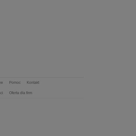
we
Pomoc
Kontakt
ci
Oferta dla firm