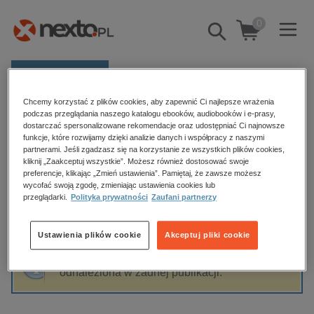
0
Pokaż/schowaj
wyszukiwarkę
E-prasa
Chcemy korzystać z plików cookies, aby zapewnić Ci najlepsze wrażenia
Kategorie
Strona główna
Monika Fudała
podczas przeglądania naszego katalogu ebooków, audiobooków i e-prasy,
dostarczać spersonalizowane rekomendacje oraz udostępniać Ci najnowsze
Zobacz wszystkie E-prasa
funkcje, które rozwijamy dzięki analizie danych i współpracy z naszymi
partnerami. Jeśli zgadzasz się na korzystanie ze wszystkich plików cookies,
Monika Fudała
kliknij „Zaakceptuj wszystkie”. Możesz również dostosować swoje
budownictwo, aranżacja wnętrz
preferencje, klikając „Zmień ustawienia”. Pamiętaj, że zawsze możesz
wycofać swoją zgodę, zmieniając ustawienia cookies lub
biznesowe, branżowe, gospodarka
przeglądarki.
Polityka prywatności
Zaufani partnerzy
darmowe wydania
Sortowanie
Filtrowanie
dzienniki
Ustawienia plików cookie
Akceptuj pliki cookie
edukacja
Fraza "
Monika Fudała
" nie została
hobby, sport, rozrywka
odnaleziona w żadnej publikacji.
komputery, internet, technologie, informatyka