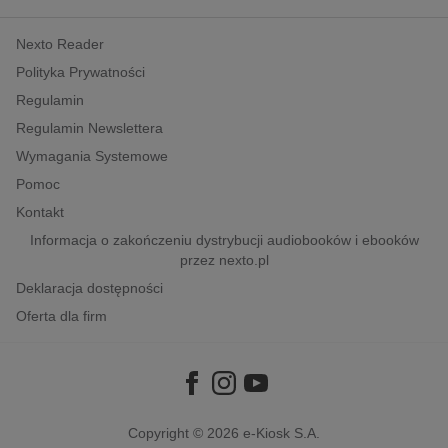
kobiece, lifestyle, kultura
Nexto Reader
polityka, społeczno-informacyjne
Polityka Prywatności
psychologiczne
Regulamin
inne
Regulamin Newslettera
popularno-naukowe
Wymagania Systemowe
historia
Pomoc
zdrowie
Kontakt
religie
Informacja o zakończeniu dystrybucji audiobooków i ebooków
przez nexto.pl
Deklaracja dostępności
Oferta dla firm
Copyright © 2026
e-Kiosk S.A.