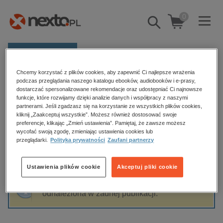
0
Pokaż/schowaj
wyszukiwarkę
E-prasa
Chcemy korzystać z plików cookies, aby zapewnić Ci najlepsze wrażenia
Kategorie
Strona główna
Monika Kotowska
podczas przeglądania naszego katalogu ebooków, audiobooków i e-prasy,
dostarczać spersonalizowane rekomendacje oraz udostępniać Ci najnowsze
Zobacz wszystkie E-prasa
funkcje, które rozwijamy dzięki analizie danych i współpracy z naszymi
partnerami. Jeśli zgadzasz się na korzystanie ze wszystkich plików cookies,
Monika Kotowska
kliknij „Zaakceptuj wszystkie”. Możesz również dostosować swoje
budownictwo, aranżacja wnętrz
preferencje, klikając „Zmień ustawienia”. Pamiętaj, że zawsze możesz
wycofać swoją zgodę, zmieniając ustawienia cookies lub
biznesowe, branżowe, gospodarka
przeglądarki.
Polityka prywatności
Zaufani partnerzy
darmowe wydania
Sortowanie
Filtrowanie
dzienniki
Ustawienia plików cookie
Akceptuj pliki cookie
edukacja
Fraza "
Monika Kotowska
" nie została
hobby, sport, rozrywka
odnaleziona w żadnej publikacji.
komputery, internet, technologie, informatyka