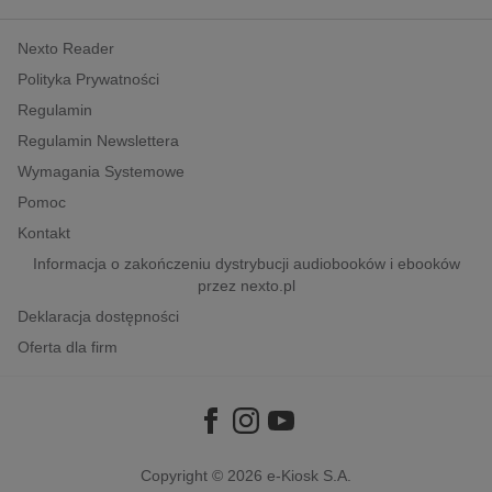
kobiece, lifestyle, kultura
Nexto Reader
polityka, społeczno-informacyjne
Polityka Prywatności
psychologiczne
Regulamin
inne
Regulamin Newslettera
popularno-naukowe
Wymagania Systemowe
historia
Pomoc
zdrowie
Kontakt
religie
Informacja o zakończeniu dystrybucji audiobooków i ebooków
przez nexto.pl
Deklaracja dostępności
Oferta dla firm
Copyright © 2026
e-Kiosk S.A.