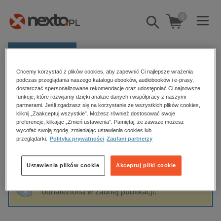
0
Pokaż/schowaj
wyszukiwarkę
E-prasa
Chcemy korzystać z plików cookies, aby zapewnić Ci najlepsze wrażenia
Kategorie
Strona główna
Monika Sławecka
podczas przeglądania naszego katalogu ebooków, audiobooków i e-prasy,
dostarczać spersonalizowane rekomendacje oraz udostępniać Ci najnowsze
Zobacz wszystkie E-prasa
funkcje, które rozwijamy dzięki analizie danych i współpracy z naszymi
partnerami. Jeśli zgadzasz się na korzystanie ze wszystkich plików cookies,
Monika Sławecka
kliknij „Zaakceptuj wszystkie”. Możesz również dostosować swoje
budownictwo, aranżacja wnętrz
preferencje, klikając „Zmień ustawienia”. Pamiętaj, że zawsze możesz
wycofać swoją zgodę, zmieniając ustawienia cookies lub
biznesowe, branżowe, gospodarka
przeglądarki.
Polityka prywatności
Zaufani partnerzy
darmowe wydania
Sortowanie
Filtrowanie
dzienniki
Ustawienia plików cookie
Akceptuj pliki cookie
edukacja
Fraza "
Monika Sławecka
" nie została
hobby, sport, rozrywka
odnaleziona w żadnej publikacji.
komputery, internet, technologie, informatyka