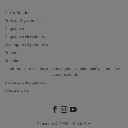
kobiece, lifestyle, kultura
Nexto Reader
polityka, społeczno-informacyjne
Polityka Prywatności
psychologiczne
Regulamin
inne
Regulamin Newslettera
popularno-naukowe
Wymagania Systemowe
historia
Pomoc
zdrowie
Kontakt
religie
Informacja o zakończeniu dystrybucji audiobooków i ebooków
przez nexto.pl
Deklaracja dostępności
Oferta dla firm
Copyright © 2026
e-Kiosk S.A.