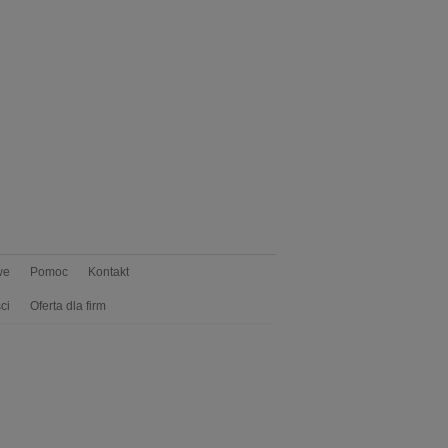
we
Pomoc
Kontakt
ci
Oferta dla firm