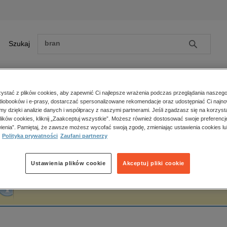
Szukaj
Szukaj
E-prasa
stać z plików cookies, aby zapewnić Ci najlepsze wrażenia podczas przeglądania naszego
iobooków i e-prasy, dostarczać spersonalizowane rekomendacje oraz udostępniać Ci najno
ona główna
Moniki Zuchniak
amy dzięki analizie danych i współpracy z naszymi partnerami. Jeśli zgadzasz się na korzyst
lików cookies, kliknij „Zaakceptuj wszystkie”. Możesz również dostosować swoje preferencje
Zobacz wszystkie E-prasa
polityka, społeczno-informacyjne
ienia”. Pamiętaj, że zawsze możesz wycofać swoją zgodę, zmieniając ustawienia cookies lu
oniki Zuchniak
Polityka prywatności
Zaufani partnerzy
psychologiczne
inne
popularno-naukowe
Ustawienia plików cookie
Akceptuj pliki cookie
historia
Fraza "
Moniki Zuchniak
" nie została odnaleziona w żadnej publikacji.
zdrowie
religie