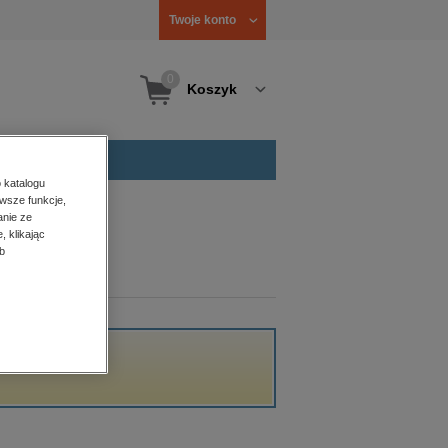
Twoje konto
0
Koszyk
 katalogu
wsze funkcje,
anie ze
, klikając
b