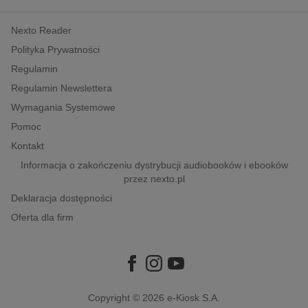
kobiece, lifestyle, kultura
Nexto Reader
polityka, społeczno-informacyjne
Polityka Prywatności
psychologiczne
Regulamin
inne
Regulamin Newslettera
popularno-naukowe
Wymagania Systemowe
historia
Pomoc
zdrowie
Kontakt
religie
Informacja o zakończeniu dystrybucji audiobooków i ebooków
przez nexto.pl
Deklaracja dostępności
Oferta dla firm
Copyright © 2026
e-Kiosk S.A.