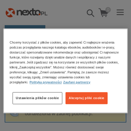
0
Pokaż/schowaj
wyszukiwarkę
E-prasa
Chcemy korzystać z plików cookies, aby zapewnić Ci najlepsze wrażenia
Kategorie
Strona główna
Nina Półtorak
podczas przeglądania naszego katalogu ebooków, audiobooków i e-prasy,
dostarczać spersonalizowane rekomendacje oraz udostępniać Ci najnowsze
Zobacz wszystkie E-prasa
funkcje, które rozwijamy dzięki analizie danych i współpracy z naszymi
partnerami. Jeśli zgadzasz się na korzystanie ze wszystkich plików cookies,
Nina Półtorak
kliknij „Zaakceptuj wszystkie”. Możesz również dostosować swoje
budownictwo, aranżacja wnętrz
preferencje, klikając „Zmień ustawienia”. Pamiętaj, że zawsze możesz
wycofać swoją zgodę, zmieniając ustawienia cookies lub
biznesowe, branżowe, gospodarka
przeglądarki.
Polityka prywatności
Zaufani partnerzy
darmowe wydania
Sortowanie
Filtrowanie
dzienniki
Ustawienia plików cookie
Akceptuj pliki cookie
edukacja
Fraza "
Nina Półtorak
" nie została
hobby, sport, rozrywka
odnaleziona w żadnej publikacji.
komputery, internet, technologie, informatyka