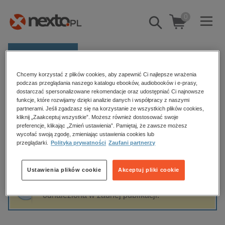
0
Pokaż/schowaj
wyszukiwarkę
E-prasa
Chcemy korzystać z plików cookies, aby zapewnić Ci najlepsze wrażenia
Kategorie
Strona główna
Nina Sukiennik
podczas przeglądania naszego katalogu ebooków, audiobooków i e-prasy,
dostarczać spersonalizowane rekomendacje oraz udostępniać Ci najnowsze
Zobacz wszystkie E-prasa
funkcje, które rozwijamy dzięki analizie danych i współpracy z naszymi
partnerami. Jeśli zgadzasz się na korzystanie ze wszystkich plików cookies,
Nina Sukiennik
kliknij „Zaakceptuj wszystkie”. Możesz również dostosować swoje
budownictwo, aranżacja wnętrz
preferencje, klikając „Zmień ustawienia”. Pamiętaj, że zawsze możesz
biznesowe, branżowe, gospodarka
wycofać swoją zgodę, zmieniając ustawienia cookies lub
przeglądarki.
Polityka prywatności
Zaufani partnerzy
darmowe wydania
Sortowanie
Filtrowanie
dzienniki
Ustawienia plików cookie
Akceptuj pliki cookie
edukacja
Fraza "
Nina Sukiennik
" nie została
hobby, sport, rozrywka
odnaleziona w żadnej publikacji.
komputery, internet, technologie, informatyka