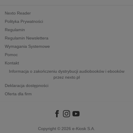
kobiece, lifestyle, kultura
Nexto Reader
polityka, społeczno-informacyjne
Polityka Prywatności
psychologiczne
Regulamin
inne
Regulamin Newslettera
popularno-naukowe
Wymagania Systemowe
historia
Pomoc
zdrowie
Kontakt
religie
Informacja o zakończeniu dystrybucji audiobooków i ebooków
przez nexto.pl
Deklaracja dostępności
Oferta dla firm
Copyright © 2026
e-Kiosk S.A.