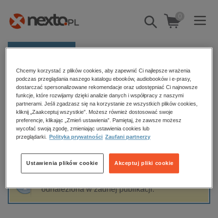
0
Pokaż/schowaj
wyszukiwarkę
E-prasa
Chcemy korzystać z plików cookies, aby zapewnić Ci najlepsze wrażenia
Kategorie
Strona główna
Olga Bogacz-Miętka
podczas przeglądania naszego katalogu ebooków, audiobooków i e-prasy,
dostarczać spersonalizowane rekomendacje oraz udostępniać Ci najnowsze
Zobacz wszystkie E-prasa
funkcje, które rozwijamy dzięki analizie danych i współpracy z naszymi
partnerami. Jeśli zgadzasz się na korzystanie ze wszystkich plików cookies,
Olga Bogacz-Miętka
kliknij „Zaakceptuj wszystkie”. Możesz również dostosować swoje
budownictwo, aranżacja wnętrz
preferencje, klikając „Zmień ustawienia”. Pamiętaj, że zawsze możesz
wycofać swoją zgodę, zmieniając ustawienia cookies lub
biznesowe, branżowe, gospodarka
przeglądarki.
Polityka prywatności
Zaufani partnerzy
darmowe wydania
Sortowanie
Filtrowanie
dzienniki
Ustawienia plików cookie
Akceptuj pliki cookie
edukacja
Fraza "
Olga Bogacz-Miętka
" nie została
hobby, sport, rozrywka
odnaleziona w żadnej publikacji.
komputery, internet, technologie, informatyka