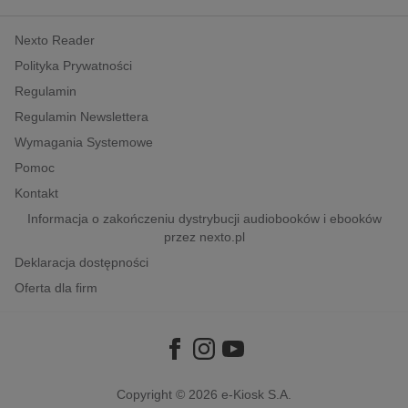
kobiece, lifestyle, kultura
Nexto Reader
polityka, społeczno-informacyjne
Polityka Prywatności
psychologiczne
Regulamin
inne
Regulamin Newslettera
popularno-naukowe
Wymagania Systemowe
historia
Pomoc
zdrowie
Kontakt
religie
Informacja o zakończeniu dystrybucji audiobooków i ebooków
przez nexto.pl
Deklaracja dostępności
Oferta dla firm
Copyright © 2026
e-Kiosk S.A.