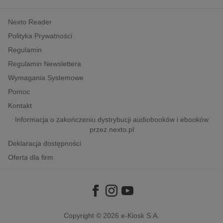
kobiece, lifestyle, kultura
Nexto Reader
polityka, społeczno-informacyjne
Polityka Prywatności
psychologiczne
Regulamin
inne
Regulamin Newslettera
popularno-naukowe
Wymagania Systemowe
historia
Pomoc
zdrowie
Kontakt
religie
Informacja o zakończeniu dystrybucji audiobooków i ebooków
przez nexto.pl
Deklaracja dostępności
Oferta dla firm
Copyright © 2026
e-Kiosk S.A.