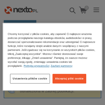
0
Pokaż/schowaj
wyszukiwarkę
E-prasa
Chcemy korzystać z plików cookies, aby zapewnić Ci najlepsze wrażenia
Kategorie
Strona główna
Orange Toon
podczas przeglądania naszego katalogu ebooków, audiobooków i e-prasy,
dostarczać spersonalizowane rekomendacje oraz udostępniać Ci najnowsze
Zobacz wszystkie E-prasa
funkcje, które rozwijamy dzięki analizie danych i współpracy z naszymi
partnerami. Jeśli zgadzasz się na korzystanie ze wszystkich plików cookies,
Orange Toon
kliknij „Zaakceptuj wszystkie”. Możesz również dostosować swoje
budownictwo, aranżacja wnętrz
preferencje, klikając „Zmień ustawienia”. Pamiętaj, że zawsze możesz
wycofać swoją zgodę, zmieniając ustawienia cookies lub
biznesowe, branżowe, gospodarka
przeglądarki.
Polityka prywatności
Zaufani partnerzy
darmowe wydania
Sortowanie
Filtrowanie
dzienniki
Ustawienia plików cookie
Akceptuj pliki cookie
edukacja
Fraza "
Orange Toon
" nie została
hobby, sport, rozrywka
odnaleziona w żadnej publikacji.
komputery, internet, technologie, informatyka