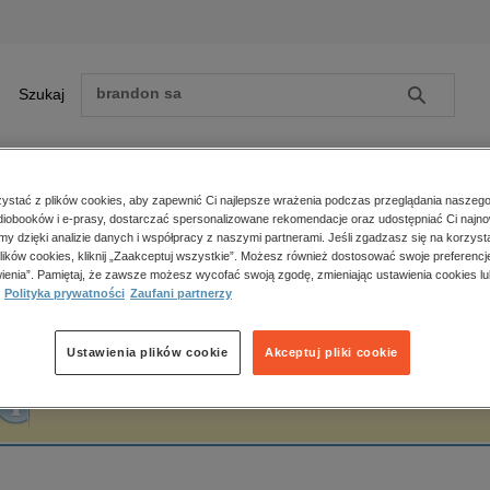
Szukaj
Szukaj
E-prasa
stać z plików cookies, aby zapewnić Ci najlepsze wrażenia podczas przeglądania naszego
iobooków i e-prasy, dostarczać spersonalizowane rekomendacje oraz udostępniać Ci najno
ona główna
Otto Kotzebue
amy dzięki analizie danych i współpracy z naszymi partnerami. Jeśli zgadzasz się na korzyst
lików cookies, kliknij „Zaakceptuj wszystkie”. Możesz również dostosować swoje preferencje
Zobacz wszystkie E-prasa
polityka, społeczno-informacyjne
ienia”. Pamiętaj, że zawsze możesz wycofać swoją zgodę, zmieniając ustawienia cookies lu
tto Kotzebue
Polityka prywatności
Zaufani partnerzy
psychologiczne
inne
popularno-naukowe
Ustawienia plików cookie
Akceptuj pliki cookie
historia
Fraza "
Otto Kotzebue
" nie została odnaleziona w żadnej publikacji.
zdrowie
religie