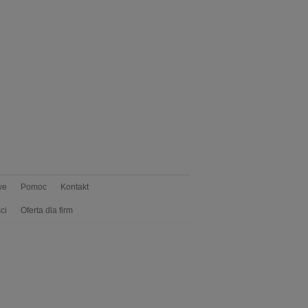
we
Pomoc
Kontakt
ci
Oferta dla firm