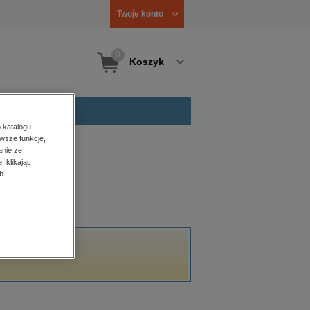
Twoje konto
0
Koszyk
 katalogu
wsze funkcje,
anie ze
, klikając
b