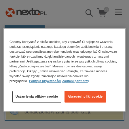
0
Pokaż/schowaj
wyszukiwarkę
E-prasa
Chcemy korzystać z plików cookies, aby zapewnić Ci najlepsze wrażenia
Kategorie
Strona główna
Paulina Mincewicz
podczas przeglądania naszego katalogu ebooków, audiobooków i e-prasy,
dostarczać spersonalizowane rekomendacje oraz udostępniać Ci najnowsze
Zobacz wszystkie E-prasa
funkcje, które rozwijamy dzięki analizie danych i współpracy z naszymi
partnerami. Jeśli zgadzasz się na korzystanie ze wszystkich plików cookies,
Paulina Mincewicz
kliknij „Zaakceptuj wszystkie”. Możesz również dostosować swoje
budownictwo, aranżacja wnętrz
preferencje, klikając „Zmień ustawienia”. Pamiętaj, że zawsze możesz
wycofać swoją zgodę, zmieniając ustawienia cookies lub
biznesowe, branżowe, gospodarka
przeglądarki.
Polityka prywatności
Zaufani partnerzy
darmowe wydania
Sortowanie
Filtrowanie
dzienniki
Ustawienia plików cookie
Akceptuj pliki cookie
edukacja
Fraza "
Paulina Mincewicz
" nie została
hobby, sport, rozrywka
odnaleziona w żadnej publikacji.
komputery, internet, technologie, informatyka