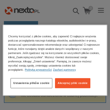
0
Pokaż/schowaj
wyszukiwarkę
E-prasa
Chcemy korzystać z plików cookies, aby zapewnić Ci najlepsze wrażenia
Kategorie
Strona główna
Paulina Organiściak-Kwiatkowska
podczas przeglądania naszego katalogu ebooków, audiobooków i e-prasy,
dostarczać spersonalizowane rekomendacje oraz udostępniać Ci najnowsze
Zobacz wszystkie E-prasa
funkcje, które rozwijamy dzięki analizie danych i współpracy z naszymi
partnerami. Jeśli zgadzasz się na korzystanie ze wszystkich plików cookies,
Paulina Organiściak-Kwiatkowska
kliknij „Zaakceptuj wszystkie”. Możesz również dostosować swoje
budownictwo, aranżacja wnętrz
preferencje, klikając „Zmień ustawienia”. Pamiętaj, że zawsze możesz
biznesowe, branżowe, gospodarka
wycofać swoją zgodę, zmieniając ustawienia cookies lub
przeglądarki.
Polityka prywatności
Zaufani partnerzy
darmowe wydania
Sortowanie
Filtrowanie
dzienniki
Ustawienia plików cookie
Akceptuj pliki cookie
edukacja
Fraza "
Paulina Organiściak-Kwiatkowska
"
hobby, sport, rozrywka
nie została odnaleziona w żadnej publikacji.
komputery, internet, technologie, informatyka