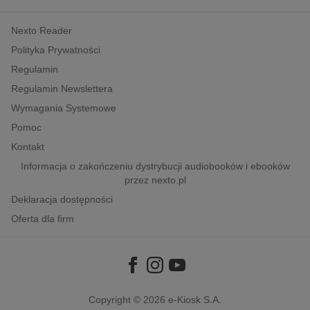
kobiece, lifestyle, kultura
Nexto Reader
polityka, społeczno-informacyjne
Polityka Prywatności
psychologiczne
Regulamin
inne
Regulamin Newslettera
popularno-naukowe
Wymagania Systemowe
historia
Pomoc
zdrowie
Kontakt
religie
Informacja o zakończeniu dystrybucji audiobooków i ebooków
przez nexto.pl
Deklaracja dostępności
Oferta dla firm
Copyright © 2026
e-Kiosk S.A.