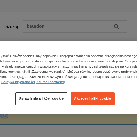
Szukaj
Szukaj
E-prasa
stać z plików cookies, aby zapewnić Ci najlepsze wrażenia podczas przeglądania naszego
iobooków i e-prasy, dostarczać spersonalizowane rekomendacje oraz udostępniać Ci najno
ona główna
Paweł Dudko
amy dzięki analizie danych i współpracy z naszymi partnerami. Jeśli zgadzasz się na korzyst
lików cookies, kliknij „Zaakceptuj wszystkie”. Możesz również dostosować swoje preferencje
Zobacz wszystkie E-prasa
polityka, społeczno-informacyjne
ienia”. Pamiętaj, że zawsze możesz wycofać swoją zgodę, zmieniając ustawienia cookies lu
aweł Dudko
Polityka prywatności
Zaufani partnerzy
psychologiczne
inne
popularno-naukowe
Ustawienia plików cookie
Akceptuj pliki cookie
historia
Fraza "
Paweł Dudko
" nie została odnaleziona w żadnej publikacji.
zdrowie
religie