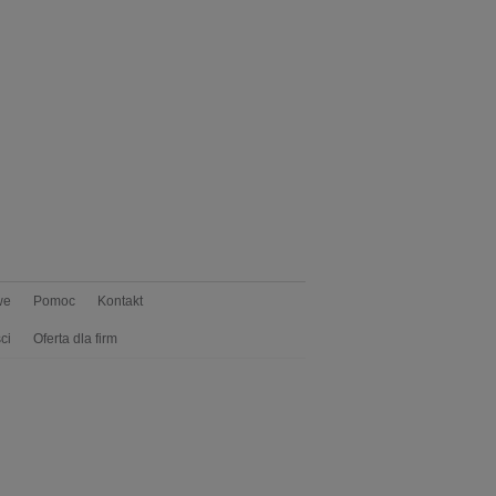
we
Pomoc
Kontakt
ci
Oferta dla firm