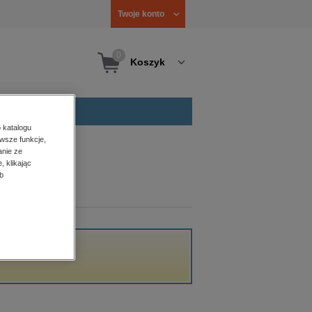
Twoje konto
0
Koszyk
 katalogu
wsze funkcje,
anie ze
, klikając
b