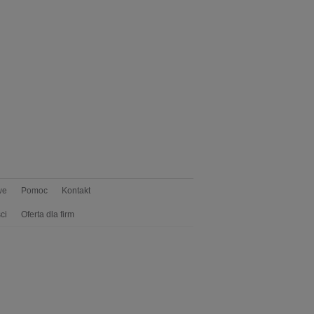
we
Pomoc
Kontakt
ci
Oferta dla firm