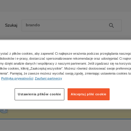
Szukaj
Szukaj
E-prasa
stać z plików cookies, aby zapewnić Ci najlepsze wrażenia podczas przeglądania naszego
iobooków i e-prasy, dostarczać spersonalizowane rekomendacje oraz udostępniać Ci najno
ona główna
Paweł Smoleński
amy dzięki analizie danych i współpracy z naszymi partnerami. Jeśli zgadzasz się na korzyst
lików cookies, kliknij „Zaakceptuj wszystkie”. Możesz również dostosować swoje preferencje
Zobacz wszystkie E-prasa
polityka, społeczno-informacyjne
ienia”. Pamiętaj, że zawsze możesz wycofać swoją zgodę, zmieniając ustawienia cookies lu
aweł Smoleński
Polityka prywatności
Zaufani partnerzy
psychologiczne
inne
popularno-naukowe
Ustawienia plików cookie
Akceptuj pliki cookie
historia
Fraza "
Paweł Smoleński
" nie została odnaleziona w żadnej publikacji.
zdrowie
religie