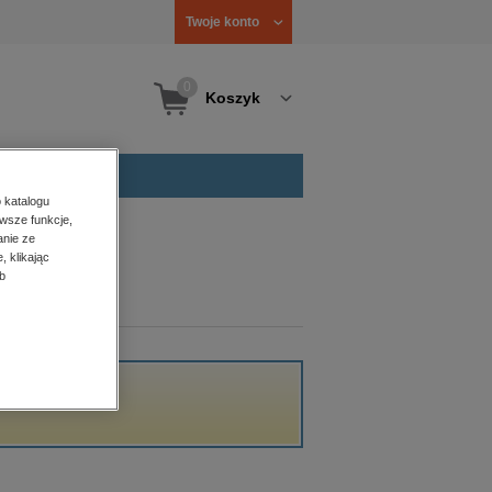
Twoje konto
0
Koszyk
 katalogu
wsze funkcje,
anie ze
, klikając
b