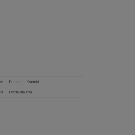
we
Pomoc
Kontakt
ci
Oferta dla firm