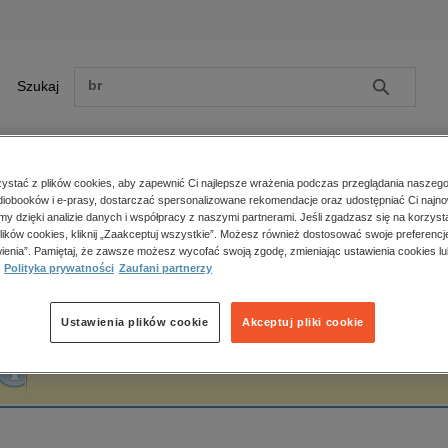
Szukaj
Szukaj
E-prasa
stać z plików cookies, aby zapewnić Ci najlepsze wrażenia podczas przeglądania naszego
iobooków i e-prasy, dostarczać spersonalizowane rekomendacje oraz udostępniać Ci najno
ona główna
Peter Robb
amy dzięki analizie danych i współpracy z naszymi partnerami. Jeśli zgadzasz się na korzyst
lików cookies, kliknij „Zaakceptuj wszystkie”. Możesz również dostosować swoje preferencje
Zobacz wszystkie E-prasa
polityka, społeczno-informacyjne
ienia”. Pamiętaj, że zawsze możesz wycofać swoją zgodę, zmieniając ustawienia cookies lu
eter Robb
Polityka prywatności
Zaufani partnerzy
psychologiczne
inne
popularno-naukowe
Ustawienia plików cookie
Akceptuj pliki cookie
historia
Fraza "
Peter Robb
" nie została odnaleziona w żadnej publikacji.
zdrowie
religie