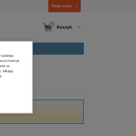
Twoje konto
0
Koszyk
 katalogu
wsze funkcje,
anie ze
, klikając
b