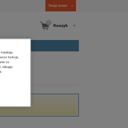
Twoje konto
0
Koszyk
 katalogu
wsze funkcje,
anie ze
, klikając
b