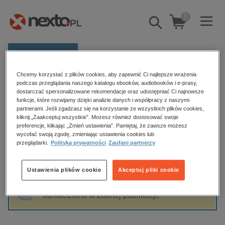
0
Pokaż/schowaj
wyszukiwarkę
E-prasa
Chcemy korzystać z plików cookies, aby zapewnić Ci najlepsze wrażenia
Kategorie
Strona główna
Radosław Świderski
podczas przeglądania naszego katalogu ebooków, audiobooków i e-prasy,
dostarczać spersonalizowane rekomendacje oraz udostępniać Ci najnowsze
Zobacz wszystkie E-prasa
funkcje, które rozwijamy dzięki analizie danych i współpracy z naszymi
partnerami. Jeśli zgadzasz się na korzystanie ze wszystkich plików cookies,
Radosław Świderski
kliknij „Zaakceptuj wszystkie”. Możesz również dostosować swoje
budownictwo, aranżacja wnętrz
preferencje, klikając „Zmień ustawienia”. Pamiętaj, że zawsze możesz
biznesowe, branżowe, gospodarka
wycofać swoją zgodę, zmieniając ustawienia cookies lub
przeglądarki.
Polityka prywatności
Zaufani partnerzy
darmowe wydania
Sortowanie
Filtrowanie
dzienniki
Ustawienia plików cookie
Akceptuj pliki cookie
edukacja
Fraza "
Radosław Świderski
" nie została
hobby, sport, rozrywka
odnaleziona w żadnej publikacji.
komputery, internet, technologie, informatyka