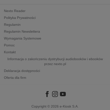
kobiece, lifestyle, kultura
Nexto Reader
polityka, społeczno-informacyjne
Polityka Prywatności
psychologiczne
Regulamin
inne
Regulamin Newslettera
popularno-naukowe
Wymagania Systemowe
historia
Pomoc
zdrowie
Kontakt
religie
Informacja o zakończeniu dystrybucji audiobooków i ebooków
przez nexto.pl
Deklaracja dostępności
Oferta dla firm
Copyright © 2026
e-Kiosk S.A.