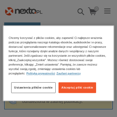
0
Pokaż/schowaj
wyszukiwarkę
E-prasa
Chcemy korzystać z plików cookies, aby zapewnić Ci najlepsze wrażenia
Kategorie
Strona główna
Rafał Poździk
podczas przeglądania naszego katalogu ebooków, audiobooków i e-prasy,
dostarczać spersonalizowane rekomendacje oraz udostępniać Ci najnowsze
Zobacz wszystkie E-prasa
funkcje, które rozwijamy dzięki analizie danych i współpracy z naszymi
partnerami. Jeśli zgadzasz się na korzystanie ze wszystkich plików cookies,
Rafał Poździk
kliknij „Zaakceptuj wszystkie”. Możesz również dostosować swoje
budownictwo, aranżacja wnętrz
preferencje, klikając „Zmień ustawienia”. Pamiętaj, że zawsze możesz
wycofać swoją zgodę, zmieniając ustawienia cookies lub
biznesowe, branżowe, gospodarka
przeglądarki.
Polityka prywatności
Zaufani partnerzy
darmowe wydania
Sortowanie
Filtrowanie
dzienniki
Ustawienia plików cookie
Akceptuj pliki cookie
edukacja
Fraza "
Rafał Poździk
" nie została
hobby, sport, rozrywka
odnaleziona w żadnej publikacji.
komputery, internet, technologie, informatyka