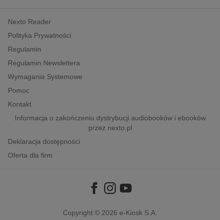
kobiece, lifestyle, kultura
Nexto Reader
polityka, społeczno-informacyjne
Polityka Prywatności
psychologiczne
Regulamin
inne
Regulamin Newslettera
popularno-naukowe
Wymagania Systemowe
historia
Pomoc
zdrowie
Kontakt
religie
Informacja o zakończeniu dystrybucji audiobooków i ebooków
przez nexto.pl
Deklaracja dostępności
Oferta dla firm
Copyright © 2026
e-Kiosk S.A.