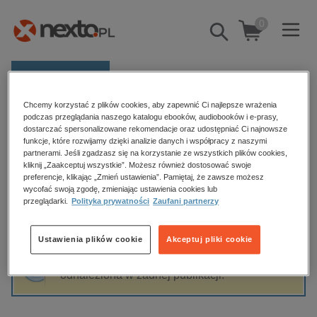
0
Pokaż/schowaj
wyszukiwarkę
E-prasa
Chcemy korzystać z plików cookies, aby zapewnić Ci najlepsze wrażenia
Kategorie
Strona główna
Ramsey Campbell
podczas przeglądania naszego katalogu ebooków, audiobooków i e-prasy,
dostarczać spersonalizowane rekomendacje oraz udostępniać Ci najnowsze
Zobacz wszystkie E-prasa
funkcje, które rozwijamy dzięki analizie danych i współpracy z naszymi
partnerami. Jeśli zgadzasz się na korzystanie ze wszystkich plików cookies,
Ramsey Campbell
kliknij „Zaakceptuj wszystkie”. Możesz również dostosować swoje
budownictwo, aranżacja wnętrz
preferencje, klikając „Zmień ustawienia”. Pamiętaj, że zawsze możesz
biznesowe, branżowe, gospodarka
wycofać swoją zgodę, zmieniając ustawienia cookies lub
przeglądarki.
Polityka prywatności
Zaufani partnerzy
darmowe wydania
Sortowanie
Filtrowanie
dzienniki
Ustawienia plików cookie
Akceptuj pliki cookie
edukacja
Fraza "
Ramsey Campbell
" nie została
hobby, sport, rozrywka
odnaleziona w żadnej publikacji.
komputery, internet, technologie, informatyka