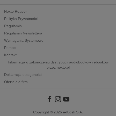
kobiece, lifestyle, kultura
Nexto Reader
polityka, społeczno-informacyjne
Polityka Prywatności
psychologiczne
Regulamin
inne
Regulamin Newslettera
popularno-naukowe
Wymagania Systemowe
historia
Pomoc
zdrowie
Kontakt
religie
Informacja o zakończeniu dystrybucji audiobooków i ebooków
przez nexto.pl
Deklaracja dostępności
Oferta dla firm
Copyright © 2026
e-Kiosk S.A.