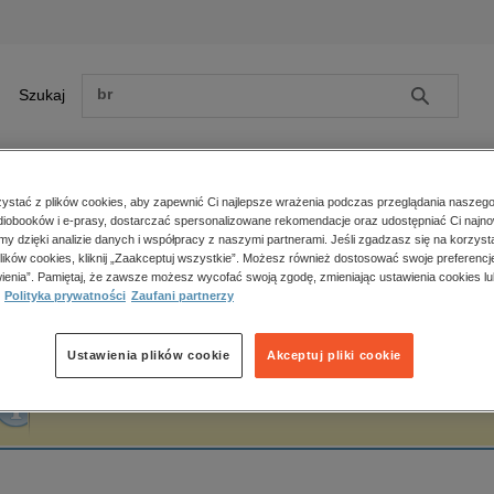
Szukaj
Szukaj
E-prasa
stać z plików cookies, aby zapewnić Ci najlepsze wrażenia podczas przeglądania naszego
iobooków i e-prasy, dostarczać spersonalizowane rekomendacje oraz udostępniać Ci najno
ona główna
Rebecca Boyle
amy dzięki analizie danych i współpracy z naszymi partnerami. Jeśli zgadzasz się na korzyst
lików cookies, kliknij „Zaakceptuj wszystkie”. Możesz również dostosować swoje preferencje
Zobacz wszystkie E-prasa
polityka, społeczno-informacyjne
ienia”. Pamiętaj, że zawsze możesz wycofać swoją zgodę, zmieniając ustawienia cookies lu
ebecca Boyle
Polityka prywatności
Zaufani partnerzy
psychologiczne
inne
popularno-naukowe
Ustawienia plików cookie
Akceptuj pliki cookie
historia
Fraza "
Rebecca Boyle
" nie została odnaleziona w żadnej publikacji.
zdrowie
religie