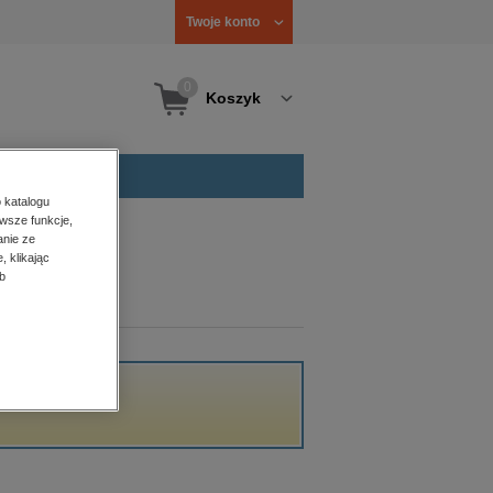
Twoje konto
0
Koszyk
 katalogu
wsze funkcje,
anie ze
, klikając
b