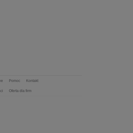
we
Pomoc
Kontakt
ci
Oferta dla firm