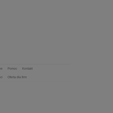
we
Pomoc
Kontakt
ci
Oferta dla firm