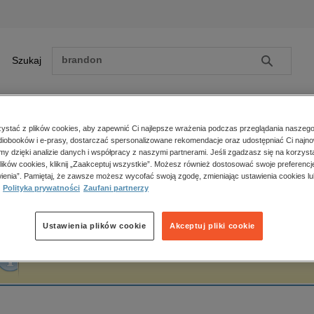
Szukaj
Szukaj
E-prasa
stać z plików cookies, aby zapewnić Ci najlepsze wrażenia podczas przeglądania naszego
iobooków i e-prasy, dostarczać spersonalizowane rekomendacje oraz udostępniać Ci najno
ona główna
Redakcja naukowa
amy dzięki analizie danych i współpracy z naszymi partnerami. Jeśli zgadzasz się na korzyst
lików cookies, kliknij „Zaakceptuj wszystkie”. Możesz również dostosować swoje preferencje
Zobacz wszystkie E-prasa
polityka, społeczno-informacyjne
ienia”. Pamiętaj, że zawsze możesz wycofać swoją zgodę, zmieniając ustawienia cookies lu
edakcja naukowa
Polityka prywatności
Zaufani partnerzy
psychologiczne
inne
popularno-naukowe
Ustawienia plików cookie
Akceptuj pliki cookie
historia
Fraza "
Redakcja naukowa
" nie została odnaleziona w żadnej publikacji.
zdrowie
religie