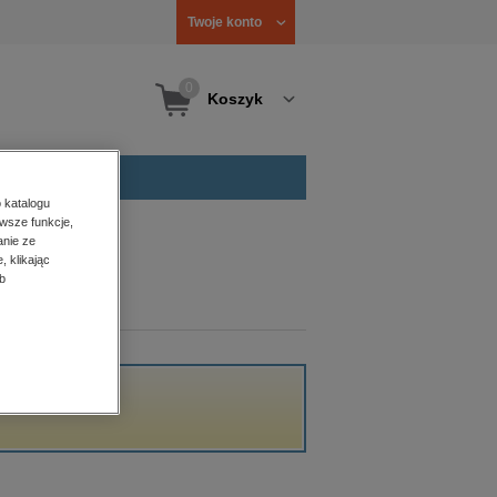
Twoje konto
0
Koszyk
 katalogu
wsze funkcje,
anie ze
, klikając
b