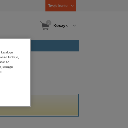
Twoje konto
0
Koszyk
 katalogu
wsze funkcje,
anie ze
, klikając
b