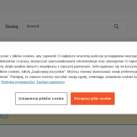
Szukaj
Szukaj
E-prasa
stać z plików cookies, aby zapewnić Ci najlepsze wrażenia podczas przeglądania naszego
iobooków i e-prasy, dostarczać spersonalizowane rekomendacje oraz udostępniać Ci najno
ona główna
Remigiusz Kaszubski
amy dzięki analizie danych i współpracy z naszymi partnerami. Jeśli zgadzasz się na korzyst
lików cookies, kliknij „Zaakceptuj wszystkie”. Możesz również dostosować swoje preferencje
Zobacz wszystkie E-prasa
polityka, społeczno-informacyjne
ienia”. Pamiętaj, że zawsze możesz wycofać swoją zgodę, zmieniając ustawienia cookies lu
emigiusz Kaszubski
Polityka prywatności
Zaufani partnerzy
psychologiczne
inne
popularno-naukowe
Ustawienia plików cookie
Akceptuj pliki cookie
historia
Fraza "
Remigiusz Kaszubski
" nie została odnaleziona w żadnej publikacji.
zdrowie
religie