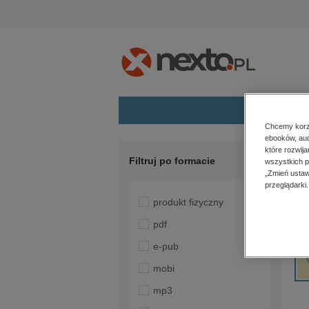
Chcemy korzy
ebooków, aud
Kategorie
Str
które rozwij
Filtruj po formacie
wszystkich p
budownictwo, aranżacja wnętrz
„Zmień ustaw
R
przeglądarki.
biznesowe, branżowe, gospodarka
produkt fizyczny
darmowe wydania
dzienniki
pdf
edukacja
e-pub
hobby, sport, rozrywka
mobi
komputery, internet, technologie,
informatyka
mp3
kobiece, lifestyle, kultura