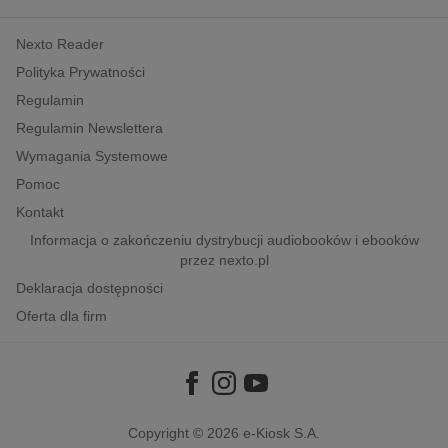
kobiece, lifestyle, kultura
Nexto Reader
polityka, społeczno-informacyjne
Polityka Prywatności
psychologiczne
Regulamin
inne
Regulamin Newslettera
popularno-naukowe
Wymagania Systemowe
historia
Pomoc
zdrowie
Kontakt
religie
Informacja o zakończeniu dystrybucji audiobooków i ebooków
przez nexto.pl
Deklaracja dostępności
Oferta dla firm
Copyright © 2026
e-Kiosk S.A.