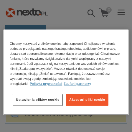
0
Pokaż/schowaj
wyszukiwarkę
E-prasa
Chcemy korzystać z plików cookies, aby zapewnić Ci najlepsze wrażenia
Kategorie
Strona główna
Richard Overy
podczas przeglądania naszego katalogu ebooków, audiobooków i e-prasy,
dostarczać spersonalizowane rekomendacje oraz udostępniać Ci najnowsze
Zobacz wszystkie E-prasa
funkcje, które rozwijamy dzięki analizie danych i współpracy z naszymi
partnerami. Jeśli zgadzasz się na korzystanie ze wszystkich plików cookies,
Richard Overy
kliknij „Zaakceptuj wszystkie”. Możesz również dostosować swoje
budownictwo, aranżacja wnętrz
preferencje, klikając „Zmień ustawienia”. Pamiętaj, że zawsze możesz
biznesowe, branżowe, gospodarka
wycofać swoją zgodę, zmieniając ustawienia cookies lub
przeglądarki.
Polityka prywatności
Zaufani partnerzy
darmowe wydania
Sortowanie
Filtrowanie
dzienniki
Ustawienia plików cookie
Akceptuj pliki cookie
edukacja
Fraza "
Richard Overy
" nie została
hobby, sport, rozrywka
odnaleziona w żadnej publikacji.
komputery, internet, technologie, informatyka