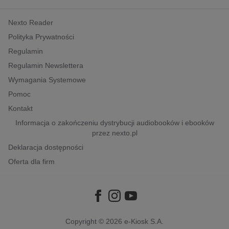
kobiece, lifestyle, kultura
Nexto Reader
polityka, społeczno-informacyjne
Polityka Prywatności
psychologiczne
Regulamin
inne
Regulamin Newslettera
popularno-naukowe
Wymagania Systemowe
historia
Pomoc
zdrowie
Kontakt
religie
Informacja o zakończeniu dystrybucji audiobooków i ebooków
przez nexto.pl
Deklaracja dostępności
Oferta dla firm
Copyright © 2026
e-Kiosk S.A.