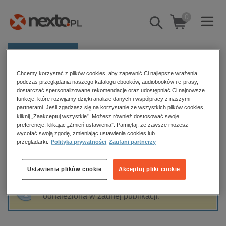
0
Pokaż/schowaj
wyszukiwarkę
E-prasa
Chcemy korzystać z plików cookies, aby zapewnić Ci najlepsze wrażenia
Kategorie
Strona główna
Robert Lorber
podczas przeglądania naszego katalogu ebooków, audiobooków i e-prasy,
dostarczać spersonalizowane rekomendacje oraz udostępniać Ci najnowsze
Zobacz wszystkie E-prasa
funkcje, które rozwijamy dzięki analizie danych i współpracy z naszymi
partnerami. Jeśli zgadzasz się na korzystanie ze wszystkich plików cookies,
Robert Lorber
kliknij „Zaakceptuj wszystkie”. Możesz również dostosować swoje
budownictwo, aranżacja wnętrz
preferencje, klikając „Zmień ustawienia”. Pamiętaj, że zawsze możesz
wycofać swoją zgodę, zmieniając ustawienia cookies lub
biznesowe, branżowe, gospodarka
przeglądarki.
Polityka prywatności
Zaufani partnerzy
darmowe wydania
Sortowanie
Filtrowanie
dzienniki
Ustawienia plików cookie
Akceptuj pliki cookie
edukacja
Fraza "
Robert Lorber
" nie została
hobby, sport, rozrywka
odnaleziona w żadnej publikacji.
komputery, internet, technologie, informatyka