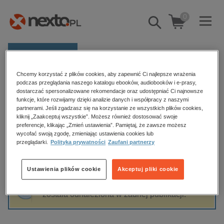
0
Pokaż/schowaj
wyszukiwarkę
E-prasa
Chcemy korzystać z plików cookies, aby zapewnić Ci najlepsze wrażenia
Kategorie
Strona główna
Roksana Jędrzejewska-Wróbel
podczas przeglądania naszego katalogu ebooków, audiobooków i e-prasy,
dostarczać spersonalizowane rekomendacje oraz udostępniać Ci najnowsze
Zobacz wszystkie E-prasa
funkcje, które rozwijamy dzięki analizie danych i współpracy z naszymi
partnerami. Jeśli zgadzasz się na korzystanie ze wszystkich plików cookies,
Roksana Jędrzejewska-Wróbel
kliknij „Zaakceptuj wszystkie”. Możesz również dostosować swoje
budownictwo, aranżacja wnętrz
preferencje, klikając „Zmień ustawienia”. Pamiętaj, że zawsze możesz
biznesowe, branżowe, gospodarka
wycofać swoją zgodę, zmieniając ustawienia cookies lub
przeglądarki.
Polityka prywatności
Zaufani partnerzy
darmowe wydania
Sortowanie
Filtrowanie
dzienniki
Ustawienia plików cookie
Akceptuj pliki cookie
edukacja
Fraza "
Roksana Jędrzejewska-Wróbel
" nie
hobby, sport, rozrywka
została odnaleziona w żadnej publikacji.
komputery, internet, technologie, informatyka