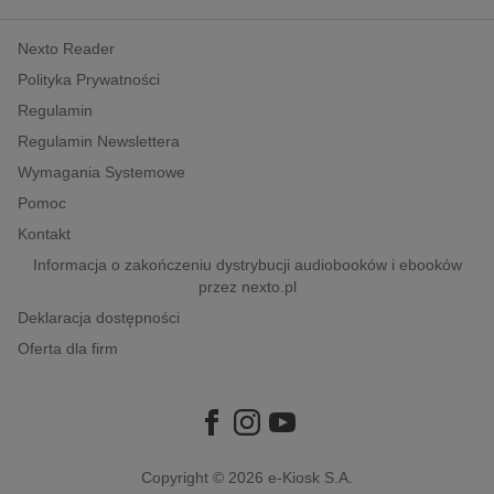
kobiece, lifestyle, kultura
Nexto Reader
polityka, społeczno-informacyjne
Polityka Prywatności
psychologiczne
Regulamin
inne
Regulamin Newslettera
popularno-naukowe
Wymagania Systemowe
historia
Pomoc
zdrowie
Kontakt
religie
Informacja o zakończeniu dystrybucji audiobooków i ebooków
przez nexto.pl
Deklaracja dostępności
Oferta dla firm
Copyright © 2026
e-Kiosk S.A.